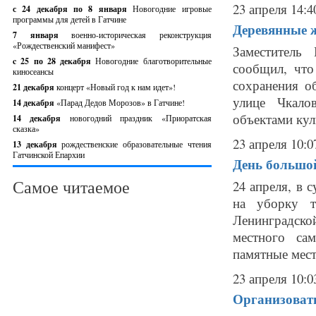
23 апреля 14:4
с 24 декабря по 8 января
Новогодние игровые
программы для детей в Гатчине
Деревянные ж
7 января
военно-историческая реконструкция
«Рождественский манифест»
Заместитель
c 25 по 28 декабря
Новогодние благотворительные
сообщил, что
киносеансы
сохранения о
21 декабря
концерт «Новый год к нам идет»!
улице Чкало
14 декабря
«Парад Дедов Морозов» в Гатчине!
объектами куль
14 декабря
новогодний праздник «Приоратская
сказка»
23 апреля 10:0
13 декабря
рождественские образовательные чтения
Гатчинской Епархии
День большой
Самое читаемое
24 апреля, в 
на уборку т
Ленинградск
местного са
памятные мест
23 апреля 10:0
Организовать