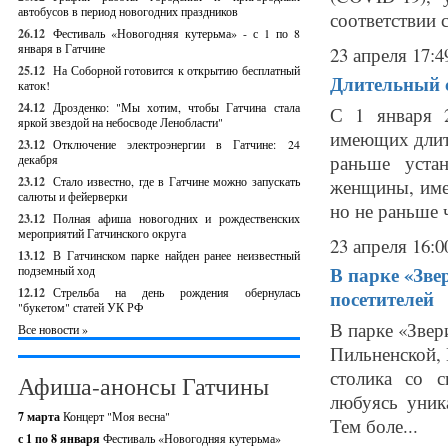
автобусов в период новогодних праздников
соответствии со
26.12
Фестиваль «Новогодняя кутерьма» - с 1 по 8
января в Гатчине
23 апреля 17:4
25.12
На Соборной готовится к открытию бесплатный
Длительный с
каток!
24.12
Дрозденко: "Мы хотим, чтобы Гатчина стала
С 1 января 2
яркой звездой на небосводе Ленобласти"
имеющих длит
23.12
Отключение электроэнергии в Гатчине: 24
раньше устан
декабря
23.12
Стало известно, где в Гатчине можно запускать
женщины, име
салюты и фейерверки
но не раньше ч
23.12
Полная афиша новогодних и рождественских
мероприятий Гатчинского округа
23 апреля 16:0
13.12
В Гатчинском парке найден ранее неизвестный
В парке «Зве
подземный ход
12.12
Стрельба на день рождения обернулась
посетителей
"букетом" статей УК РФ
В парке «Звер
Все новости »
Пильненской, 
столика со с
Афиша-анонсы Гатчины
любуясь уник
7 марта
Концерт "Моя весна"
Тем боле...
с 1 по 8 января
Фестиваль «Новогодняя кутерьма»