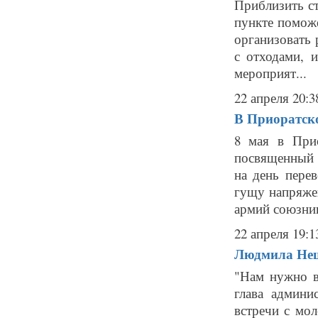
Приблизить ст
пункте поможе
организовать
с отходами, 
мероприят...
22 апреля 20:3
В Приоратско
8 мая в Прио
посвященный 
на день пере
гущу напряже
армий союзник
22 апреля 19:1
Людмила Нещ
"Нам нужно в
глава админ
встречи с мо