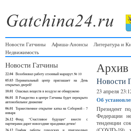
Новости Гатчины
Афиша-Анонсы
Литература и К
Недвижимость
Архив
Новости Гатчины
22.04
Возобновил работу сезонный маршрут № 10
Новости 
05.03
Перинатальный центр приглашает на День
открытых дверей!
23 апреля 23:1
10.01
Опасных веществ в воздухе не обнаружено
06.01
В Рождество в центре Гатчины будет перекрыто
Об установле
автомобильное движение
Президент по
06.01
Торжественное открытие катка на Соборной - 7
января
Федерации н
26.12
Фонд "Счастливое будущее" вместе с
тенденции со
партнерами дарят новогодние праздники детям!
(COVID-19), 
26.12
График работы городских и пригородных