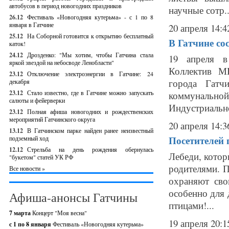
автобусов в период новогодних праздников
научные сотр..
26.12
Фестиваль «Новогодняя кутерьма» - с 1 по 8
января в Гатчине
20 апреля 14:4
25.12
На Соборной готовится к открытию бесплатный
В Гатчине со
каток!
24.12
Дрозденко: "Мы хотим, чтобы Гатчина стала
19 апреля в
яркой звездой на небосводе Ленобласти"
Коллектив М
23.12
Отключение электроэнергии в Гатчине: 24
города Гатч
декабря
23.12
Стало известно, где в Гатчине можно запускать
коммунальн
салюты и фейерверки
Индустриально
23.12
Полная афиша новогодних и рождественских
мероприятий Гатчинского округа
20 апреля 14:3
13.12
В Гатчинском парке найден ранее неизвестный
Посетителей 
подземный ход
12.12
Стрельба на день рождения обернулась
Лебеди, котор
"букетом" статей УК РФ
родителями. 
Все новости »
охраняют сво
особенно для 
Афиша-анонсы Гатчины
птицами!...
7 марта
Концерт "Моя весна"
19 апреля 20:1
с 1 по 8 января
Фестиваль «Новогодняя кутерьма»