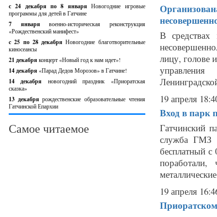
с 24 декабря по 8 января
Новогодние игровые
Организована
программы для детей в Гатчине
несовершенн
7 января
военно-историческая реконструкция
«Рождественский манифест»
В средствах
c 25 по 28 декабря
Новогодние благотворительные
несовершенно
киносеансы
лицу, голове 
21 декабря
концерт «Новый год к нам идет»!
управления
14 декабря
«Парад Дедов Морозов» в Гатчине!
Ленинградской
14 декабря
новогодний праздник «Приоратская
сказка»
19 апреля 18:4
13 декабря
рождественские образовательные чтения
Гатчинской Епархии
Вход в парк 
Самое читаемое
Гатчинский п
служба ГМЗ "
бесплатный с 
поработали,
металлические 
19 апреля 16:4
Приоратскому