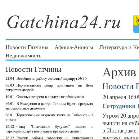
Новости Гатчины
Афиша-Анонсы
Литература и К
Недвижимость
Архив
Новости Гатчины
22.04
Возобновил работу сезонный маршрут № 10
Новости 
05.03
Перинатальный центр приглашает на День
открытых дверей!
20 апреля 16:0
10.01
Опасных веществ в воздухе не обнаружено
06.01
В Рождество в центре Гатчины будет перекрыто
Сотрудники 
автомобильное движение
Утром 20 апре
06.01
Торжественное открытие катка на Соборной - 7
января
вышли на субб
26.12
Фонд "Счастливое будущее" вместе с
в Инстаграме.
партнерами дарят новогодние праздники детям!
листвы вышл
26.12
График работы городских и пригородных