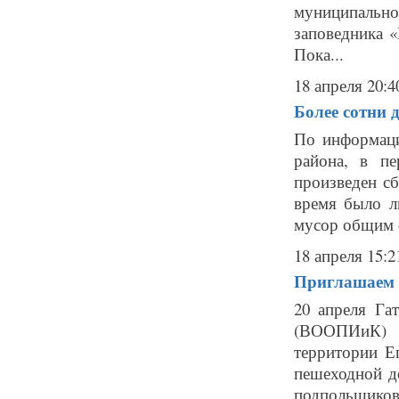
муниципально
заповедника «
Пока...
18 апреля 20:4
Более сотни 
По информаци
района, в п
произведен сб
время было л
мусор общим о
18 апреля 15:2
Приглашаем н
20 апреля Га
(ВООПИиК) п
территории Е
пешеходной 
подпольщико