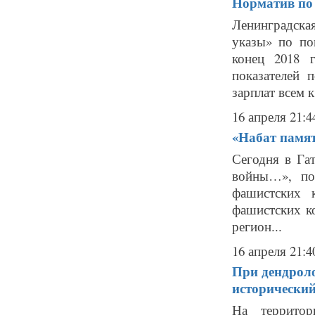
Норматив по
Ленинградска
указы» по по
конец 2018 
показателей 
зарплат всем к.
16 апреля 21:4
«Набат памят
Сегодня в Га
войны…», по
фашистских 
фашистских к
регион...
16 апреля 21:4
При дендроло
исторический
На территор