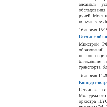
ансамбль у
обследования
ручей. Мост н
по культуре Ле
16 апреля 16:1
Гатчине обе
Минстрой РФ
образований
цифровизаци
ближайшие п
транспорта, бл
16 апреля 14:2
Концерт-встр
Гатчинская го
Молодежного
оркестра «LY
культуры РФ С