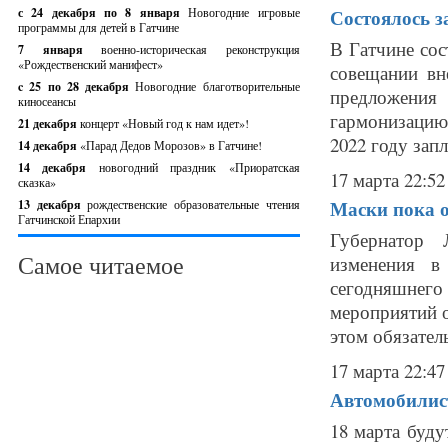
с 24 декабря по 8 января
Новогодние игровые
Состоялось з
программы для детей в Гатчине
В Гатчине сос
7 января
военно-историческая реконструкция
«Рождественский манифест»
совещании вн
c 25 по 28 декабря
Новогодние благотворительные
предложения
киносеансы
гармонизаци
21 декабря
концерт «Новый год к нам идет»!
2022 году зап
14 декабря
«Парад Дедов Морозов» в Гатчине!
14 декабря
новогодний праздник «Приоратская
17 марта 22:52
сказка»
Маски пока 
13 декабря
рождественские образовательные чтения
Гатчинской Епархии
Губернатор 
Самое читаемое
изменения в
сегодняшнег
мероприятий о
этом обязател
17 марта 22:47
Автомобилист
18 марта буду