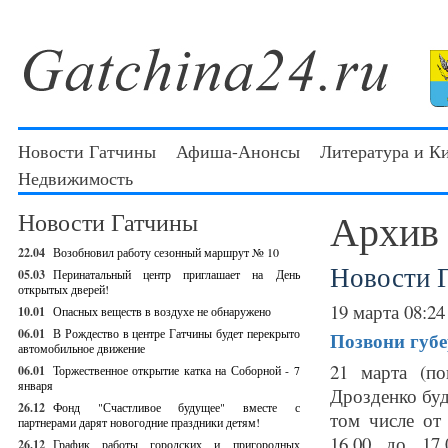
Новости Гатчины
Афиша-Анонсы
Литература и К
Недвижимость
Архив
Новости Гатчины
22.04
Возобновил работу сезонный маршрут № 10
Новости 
05.03
Перинатальный центр приглашает на День
открытых дверей!
19 марта 08:24
10.01
Опасных веществ в воздухе не обнаружено
06.01
В Рождество в центре Гатчины будет перекрыто
Позвони губе
автомобильное движение
21 марта (по
06.01
Торжественное открытие катка на Соборной - 7
января
Дрозденко буд
26.12
Фонд "Счастливое будущее" вместе с
том числе от
партнерами дарят новогодние праздники детям!
16.00 до 17
26.12
График работы городских и пригородных