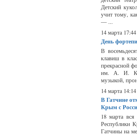
Детский куко
учит тому, ка
— ...
14 марта 17:44
День фортепи
В восемьдес
клавиш в кла
прекрасной фо
им. А. И. К
музыкой, прон
14 марта 14:14
В Гатчине от
Крым с Росс
18 марта вся
Республики К
Гатчины на ме