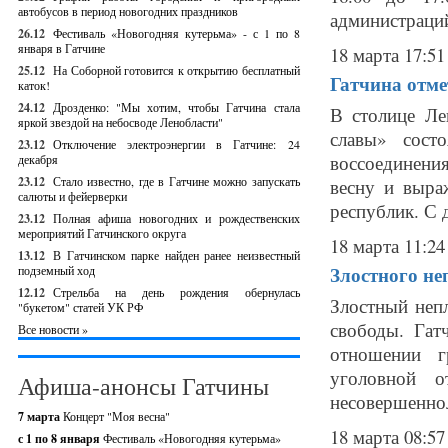
автобусов в период новогодних праздников
администраций
26.12
Фестиваль «Новогодняя кутерьма» - с 1 по 8
января в Гатчине
18 марта 17:51
25.12
На Соборной готовится к открытию бесплатный
Гатчина отме
каток!
24.12
Дрозденко: "Мы хотим, чтобы Гатчина стала
В столице Ле
яркой звездой на небосводе Ленобласти"
славы» сост
23.12
Отключение электроэнергии в Гатчине: 24
воссоединени
декабря
23.12
Стало известно, где в Гатчине можно запускать
весну и выра
салюты и фейерверки
республик. С д
23.12
Полная афиша новогодних и рождественских
мероприятий Гатчинского округа
18 марта 11:24
13.12
В Гатчинском парке найден ранее неизвестный
Злостного н
подземный ход
12.12
Стрельба на день рождения обернулась
Злостный неп
"букетом" статей УК РФ
свободы. Гат
Все новости »
отношении г
уголовной о
Афиша-анонсы Гатчины
несовершеннол
7 марта
Концерт "Моя весна"
18 марта 08:57
с 1 по 8 января
Фестиваль «Новогодняя кутерьма»