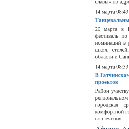
славы» по адре
14 марта 08:43
Танцевальные
20 марта в 
фестиваль п
номинаций в 
школ, стилей
области и Санк
14 марта 08:33
В Гатчинско
проектов
Район участв
регионально
городская с
комфортной г
вовлечения ...
Афиша-А