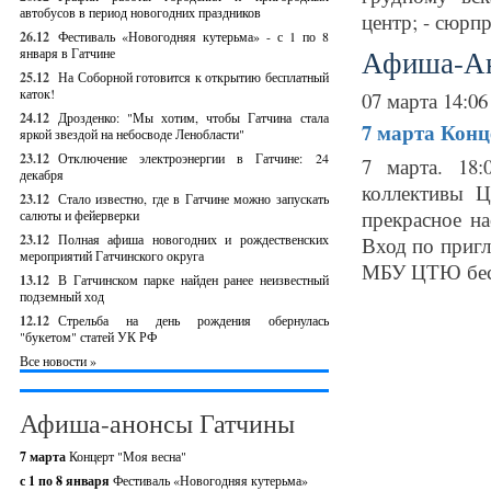
автобусов в период новогодних праздников
центр; - сюрпр
26.12
Фестиваль «Новогодняя кутерьма» - с 1 по 8
Афиша-А
января в Гатчине
25.12
На Соборной готовится к открытию бесплатный
каток!
07 марта 14:06
24.12
Дрозденко: "Мы хотим, чтобы Гатчина стала
7 марта
Конц
яркой звездой на небосводе Ленобласти"
23.12
Отключение электроэнергии в Гатчине: 24
7 марта. 18
декабря
коллективы 
23.12
Стало известно, где в Гатчине можно запускать
прекрасное н
салюты и фейерверки
23.12
Полная афиша новогодних и рождественских
Вход по пригл
мероприятий Гатчинского округа
МБУ ЦТЮ бесп
13.12
В Гатчинском парке найден ранее неизвестный
подземный ход
12.12
Стрельба на день рождения обернулась
"букетом" статей УК РФ
Все новости »
Афиша-анонсы Гатчины
7 марта
Концерт "Моя весна"
с 1 по 8 января
Фестиваль «Новогодняя кутерьма»