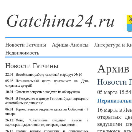
Новости Гатчины
Афиша-Анонсы
Литература и К
Недвижимость
Архив
Новости Гатчины
22.04
Возобновил работу сезонный маршрут № 10
Новости 
05.03
Перинатальный центр приглашает на День
открытых дверей!
05 марта 15:54
10.01
Опасных веществ в воздухе не обнаружено
06.01
В Рождество в центре Гатчины будет перекрыто
Перинатальн
автомобильное движение
16 марта в Ле
06.01
Торжественное открытие катка на Соборной - 7
января
открытых дв
26.12
Фонд "Счастливое будущее" вместе с
ведущими спе
партнерами дарят новогодние праздники детям!
грудному вск
26.12
График работы городских и пригородных