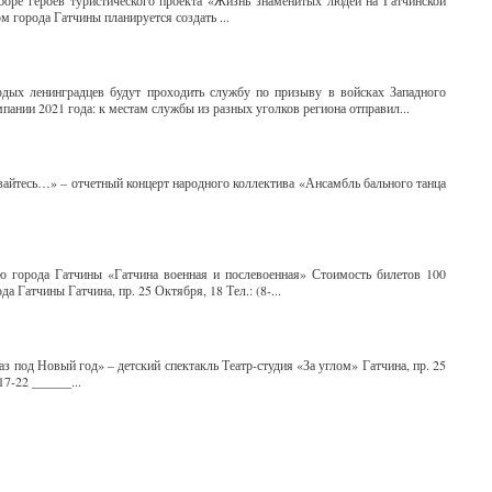
боре героев туристического проекта «Жизнь знаменитых людей на Гатчинской
 города Гатчины планируется создать ...
дых ленинградцев будут проходить службу по призыву в войсках Западного
пании 2021 года: к местам службы из разных уголков региона отправил...
вайтесь…» – отчетный концерт народного коллектива «Ансамбль бального танца
.
ю города Гатчины «Гатчина военная и послевоенная» Стоимость билетов 100
 Гатчины Гатчина, пр. 25 Октября, 18 Тел.: (8-...
раз под Новый год» – детский спектакль Театр-студия «За углом» Гатчина, пр. 25
17-22 ______...