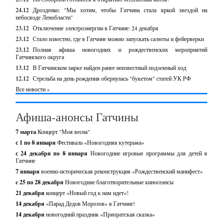
24.12
Дрозденко: "Мы хотим, чтобы Гатчина стала яркой звездой на
небосводе Ленобласти"
23.12
Отключение электроэнергии в Гатчине: 24 декабря
23.12
Стало известно, где в Гатчине можно запускать салюты и фейерверки
23.12
Полная афиша новогодних и рождественских мероприятий
Гатчинского округа
13.12
В Гатчинском парке найден ранее неизвестный подземный ход
12.12
Стрельба на день рождения обернулась "букетом" статей УК РФ
Все новости »
Афиша-анонсы Гатчины
7 марта
Концерт "Моя весна"
с 1 по 8 января
Фестиваль «Новогодняя кутерьма»
с 24 декабря по 8 января
Новогодние игровые программы для детей в
Гатчине
7 января
военно-историческая реконструкция «Рождественский манифест»
c 25 по 28 декабря
Новогодние благотворительные киносеансы
21 декабря
концерт «Новый год к нам идет»!
14 декабря
«Парад Дедов Морозов» в Гатчине!
14 декабря
новогодний праздник «Приоратская сказка»