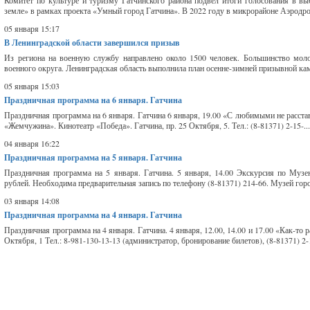
Комитет по культуре и туризму Гатчинского района подвел итоги голосования в вы
земле» в рамках проекта «Умный город Гатчина». В 2022 году в микрорайоне Аэродром
05 января 15:17
В Ленинградской области завершился призыв
Из региона на военную службу направлено около 1500 человек. Большинство моло
военного округа. Ленинградская область выполнила план осенне-зимней призывной кам
05 января 15:03
Праздничная программа на 6 января. Гатчина
Праздничная программа на 6 января. Гатчина 6 января, 19.00 «С любимыми не расста
«Жемчужина». Кинотеатр «Победа». Гатчина, пр. 25 Октября, 5. Тел.: (8-81371) 2-15-..
04 января 16:22
Праздничная программа на 5 января. Гатчина
Праздничная программа на 5 января. Гатчина. 5 января, 14.00 Экскурсия по Музе
рублей. Необходима предварительная запись по телефону (8-81371) 214-66. Музей города
03 января 14:08
Праздничная программа на 4 января. Гатчина
Праздничная программа на 4 января. Гатчина. 4 января, 12.00, 14.00 и 17.00 «Как-то 
Октября, 1 Тел.: 8-981-130-13-13 (администратор, бронирование билетов), (8-81371) 2-