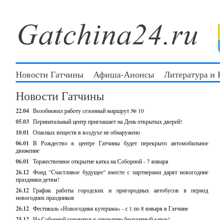
Новости Гатчины
Афиша-Анонсы
Литература и
Новости Гатчины
22.04
Возобновил работу сезонный маршрут № 10
05.03
Перинатальный центр приглашает на День открытых дверей!
10.01
Опасных веществ в воздухе не обнаружено
06.01
В Рождество в центре Гатчины будет перекрыто автомобильное
движение
06.01
Торжественное открытие катка на Соборной - 7 января
26.12
Фонд "Счастливое будущее" вместе с партнерами дарят новогодние
праздники детям!
26.12
График работы городских и пригородных автобусов в период
новогодних праздников
26.12
Фестиваль «Новогодняя кутерьма» - с 1 по 8 января в Гатчине
25.12
На Соборной готовится к открытию бесплатный каток!