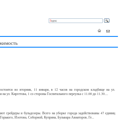
жимость
тоится во вторник, 11 января, в 12 часов на городском кладбище на ул.
а ул. Киргетова, 1 со стороны Госпитального переулка с 11.00 до 11.30....
ают грейдеры и бульдозеры. Всего на уборке города задействованы 47 единиц
 Горького, Изотова, Соборной, Куприна, Бульвара Авиаторов, Ге...