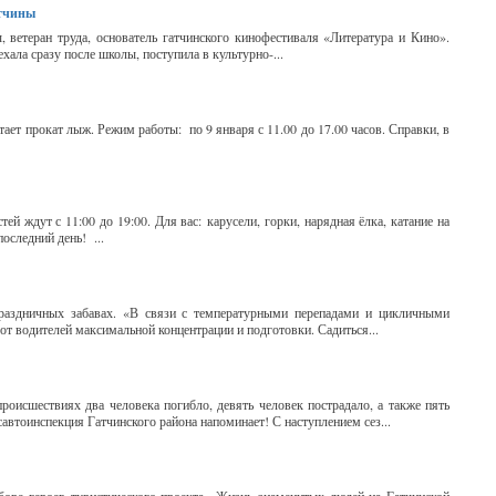
атчины
 ветеран труда, основатель гатчинского кинофестиваля «Литература и Кино».
хала сразу после школы, поступила в культурно-...
тает прокат лыж. Режим работы: по 9 января с 11.00 до 17.00 часов. Справки, в
ей ждут с 11:00 до 19:00. Для вас: карусели, горки, нарядная ёлка, катание на
оследний день! ...
праздничных забавах. «В связи с температурными перепадами и цикличными
 от водителей максимальной концентрации и подготовки. Садиться...
роисшествиях два человека погибло, девять человек пострадало, а также пять
автоинспекция Гатчинского района напоминает! С наступлением сез...