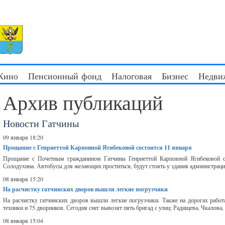
 Кино
Пенсионный фонд
Налоговая
Бизнес
Недви
Архив публикаций
Новости Гатчины
09 января 18:20
Прощание с Генриеттой Карповной Ягибековой состоится 11 января
Прощание с Почетным гражданином Гатчины Генриеттой Карповной Ягибековой сос
Солодухина. Автобусы для желающих проститься, будут стоять у здания администрации н
08 января 15:20
На расчистку гатчинских дворов вышли легкие погрузчики
На расчистку гатчинских дворов вышли легкие погрузчики. Также на дорогах работ
техники и 75 дворников. Сегодня снег вывозят пять бригад с улиц: Радищева, Чкалова,
08 января 15:04