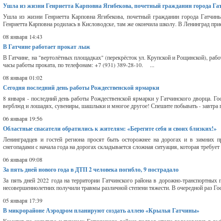
Ушла из жизни Генриетта Карповна Ягибекова, почетный гражданин города Г
Ушла из жизни Генриетта Карповна Ягибекова, почетный гражданин города Гатчины,
Генриетта Карповна родилась в Кисловодске, там же окончила школу. В Ленинград прие
08 января 14:43
В Гатчине работает прокат лыж
В Гатчине, на "вертолётных площадках" (перекрёсток ул. Крупской и Рощинской), рабо
часы работы проката, по телефонам: +7 (931) 389-28-10. ...
08 января 01:02
Сегодня последний день работы Рождественской ярмарки
8 января - последний день работы Рождественской ярмарки у Гатчинского дворца. Гост
верблюд и лошадях, сувениры, шашлыки и многое другое! Спешите побывать - завтра п
06 января 19:56
Областные спасатели обратились к жителям: «Берегите себя и своих близких!»
Ленинградцев и гостей региона просят быть осторожнее на дорогах и в зимних 
снегопадами с начала года на дорогах складывается сложная ситуация, которая требует
06 января 09:08
За пять дней нового года в ДТП 2 человека погибло, 9 пострадало
За пять дней 2022 года на территории Гатчинского района в дорожно-транспортных п
несовершеннолетних получили травмы различной степени тяжести. В очередной раз Гос
05 января 17:39
В микрорайоне Аэродром планируют создать аллею «Крылья Гатчины»