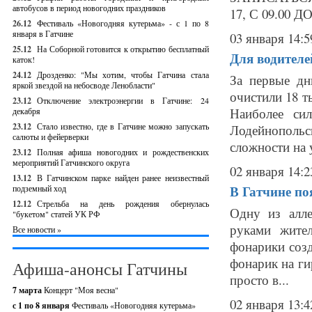
автобусов в период новогодних праздников
17, С 09.00 ДО
26.12
Фестиваль «Новогодняя кутерьма» - с 1 по 8
января в Гатчине
03 января 14:5
25.12
На Соборной готовится к открытию бесплатный
Для водителе
каток!
24.12
Дрозденко: "Мы хотим, чтобы Гатчина стала
За первые дн
яркой звездой на небосводе Ленобласти"
очистили 18 т
23.12
Отключение электроэнергии в Гатчине: 24
Наиболее си
декабря
23.12
Стало известно, где в Гатчине можно запускать
Лодейнополь
салюты и фейерверки
сложности на 
23.12
Полная афиша новогодних и рождественских
мероприятий Гатчинского округа
02 января 14:2
13.12
В Гатчинском парке найден ранее неизвестный
В Гатчине по
подземный ход
12.12
Стрельба на день рождения обернулась
Одну из алле
"букетом" статей УК РФ
руками жите
Все новости »
фонарики соз
фонарик на ги
Афиша-анонсы Гатчины
просто в...
7 марта
Концерт "Моя весна"
02 января 13:4
с 1 по 8 января
Фестиваль «Новогодняя кутерьма»