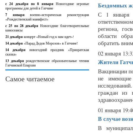
с 24 декабря по 8 января
Новогодние игровые
Бездомных ж
программы для детей в Гатчине
С 1 января 
7 января
военно-историческая реконструкция
«Рождественский манифест»
ответственно
c 25 по 28 декабря
Новогодние благотворительные
региона, гос
киносеансы
области обр
21 декабря
концерт «Новый год к нам идет»!
обратить вним
14 декабря
«Парад Дедов Морозов» в Гатчине!
14 декабря
новогодний праздник «Приоратская
02 января 13:3
сказка»
Жители Гатчи
13 декабря
рождественские образовательные чтения
Гатчинской Епархии
Вакцинации по
Самое читаемое
не имеющие 
исследований.
граждан из 
здравоохранени
01 января 19:4
В случае воз
В муниципал