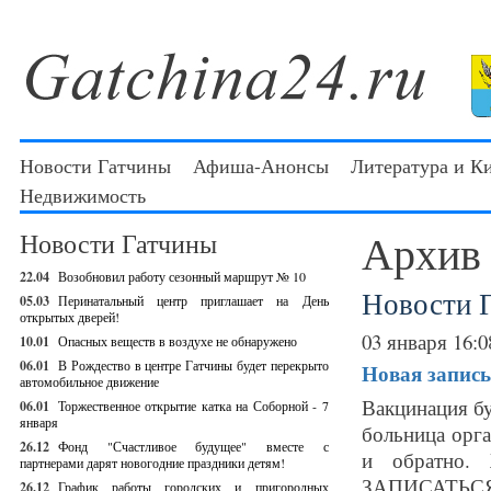
Новости Гатчины
Афиша-Анонсы
Литература и К
Недвижимость
Архив
Новости Гатчины
22.04
Возобновил работу сезонный маршрут № 10
Новости 
05.03
Перинатальный центр приглашает на День
открытых дверей!
03 января 16:0
10.01
Опасных веществ в воздухе не обнаружено
06.01
В Рождество в центре Гатчины будет перекрыто
Новая запись
автомобильное движение
Вакцинация бу
06.01
Торжественное открытие катка на Соборной - 7
января
больница орг
26.12
Фонд "Счастливое будущее" вместе с
и обратн
партнерами дарят новогодние праздники детям!
ЗАПИСАТЬСЯ 
26.12
График работы городских и пригородных