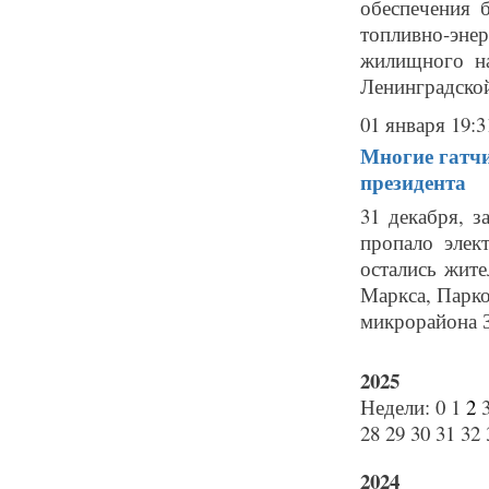
обеспечения 
топливно-эн
жилищного на
Ленинградской
01 января 19:3
Многие гатч
президента
31 декабря, 
пропало элек
остались жит
Маркса, Парко
микрорайона З
2025
Недели:
0
1
2
28
29
30
31
32
2024