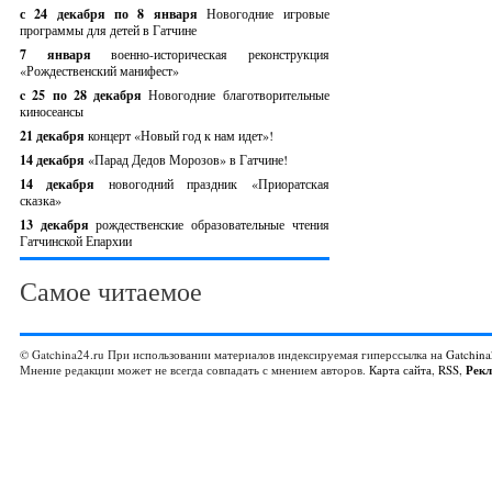
с 24 декабря по 8 января
Новогодние игровые
программы для детей в Гатчине
7 января
военно-историческая реконструкция
«Рождественский манифест»
c 25 по 28 декабря
Новогодние благотворительные
киносеансы
21 декабря
концерт «Новый год к нам идет»!
14 декабря
«Парад Дедов Морозов» в Гатчине!
14 декабря
новогодний праздник «Приоратская
сказка»
13 декабря
рождественские образовательные чтения
Гатчинской Епархии
Самое читаемое
© Gatchina24.ru При использовании материалов индексируемая гиперссылка на
Gatchina
Мнение редакции может не всегда совпадать с мнением авторов.
Карта сайта
,
RSS
,
Рек