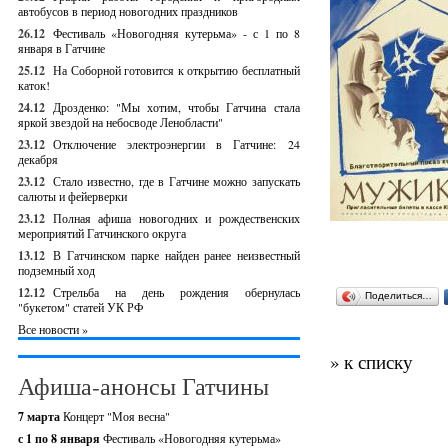
автобусов в период новогодних праздников
26.12
Фестиваль «Новогодняя кутерьма» - с 1 по 8
января в Гатчине
25.12
На Соборной готовится к открытию бесплатный
каток!
24.12
Дрозденко: "Мы хотим, чтобы Гатчина стала
яркой звездой на небосводе Ленобласти"
23.12
Отключение электроэнергии в Гатчине: 24
декабря
23.12
Стало известно, где в Гатчине можно запускать
салюты и фейерверки
23.12
Полная афиша новогодних и рождественских
мероприятий Гатчинского округа
13.12
В Гатчинском парке найден ранее неизвестный
подземный ход
12.12
Стрельба на день рождения обернулась
Поделиться…
"букетом" статей УК РФ
Все новости »
» к списку
Афиша-анонсы Гатчины
7 марта
Концерт "Моя весна"
с 1 по 8 января
Фестиваль «Новогодняя кутерьма»