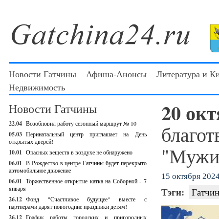
Новости Гатчины
Афиша-Анонсы
Литература и К
Недвижимость
20 ок
Новости Гатчины
22.04
Возобновил работу сезонный маршрут № 10
благот
05.03
Перинатальный центр приглашает на День
открытых дверей!
"Мужи
10.01
Опасных веществ в воздухе не обнаружено
06.01
В Рождество в центре Гатчины будет перекрыто
автомобильное движение
15 октября 2024 
06.01
Торжественное открытие катка на Соборной - 7
января
Тэги:
Гатчин
26.12
Фонд "Счастливое будущее" вместе с
партнерами дарят новогодние праздники детям!
26.12
График работы городских и пригородных