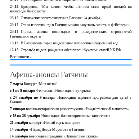
24.12
Дрозденко: "Мы хотим, чтобы Гатчина стала яркой звездой на
небосводе Ленобласти"
23.12
Отключение электроэнергии в Гатчине: 24 декабря
23.12
Стало известно, где в Гатчине можно запускать салюты и фейерверки
23.12
Полная афиша новогодних и рождественских мероприятий
Гатчинского округа
13.12
В Гатчинском парке найден ранее неизвестный подземный ход
12.12
Стрельба на день рождения обернулась "букетом" статей УК РФ
Все новости »
Афиша-анонсы Гатчины
7 марта
Концерт "Моя весна"
с 1 по 8 января
Фестиваль «Новогодняя кутерьма»
с 24 декабря по 8 января
Новогодние игровые программы для детей в
Гатчине
7 января
военно-историческая реконструкция «Рождественский манифест»
c 25 по 28 декабря
Новогодние благотворительные киносеансы
21 декабря
концерт «Новый год к нам идет»!
14 декабря
«Парад Дедов Морозов» в Гатчине!
14 декабря
новогодний праздник «Приоратская сказка»