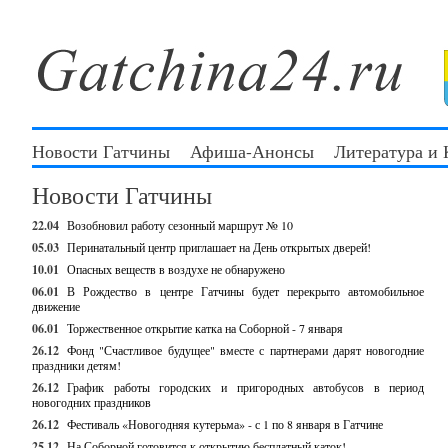
Новости Гатчины
Афиша-Анонсы
Литература и
Новости Гатчины
22.04
Возобновил работу сезонный маршрут № 10
05.03
Перинатальный центр приглашает на День открытых дверей!
10.01
Опасных веществ в воздухе не обнаружено
06.01
В Рождество в центре Гатчины будет перекрыто автомобильное
движение
06.01
Торжественное открытие катка на Соборной - 7 января
26.12
Фонд "Счастливое будущее" вместе с партнерами дарят новогодние
праздники детям!
26.12
График работы городских и пригородных автобусов в период
новогодних праздников
26.12
Фестиваль «Новогодняя кутерьма» - с 1 по 8 января в Гатчине
25.12
На Соборной готовится к открытию бесплатный каток!