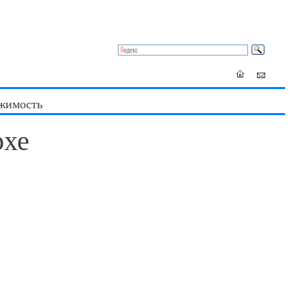
жимость
рхе