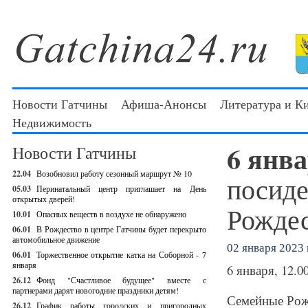
Новости Гатчины
Афиша-Анонсы
Литература и К
Недвижимость
6 янв
Новости Гатчины
22.04
Возобновил работу сезонный маршрут № 10
посиде
05.03
Перинатальный центр приглашает на День
открытых дверей!
Рожде
10.01
Опасных веществ в воздухе не обнаружено
06.01
В Рождество в центре Гатчины будет перекрыто
автомобильное движение
02 января 2023 г
06.01
Торжественное открытие катка на Соборной - 7
января
6 января, 12.0
26.12
Фонд "Счастливое будущее" вместе с
партнерами дарят новогодние праздники детям!
Семейные Рож
26.12
График работы городских и пригородных