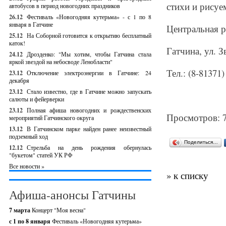
стихи и рисуе
автобусов в период новогодних праздников
26.12
Фестиваль «Новогодняя кутерьма» - с 1 по 8
января в Гатчине
Центральная р
25.12
На Соборной готовится к открытию бесплатный
каток!
Гатчина, ул. З
24.12
Дрозденко: "Мы хотим, чтобы Гатчина стала
яркой звездой на небосводе Ленобласти"
Тел.: (8-81371)
23.12
Отключение электроэнергии в Гатчине: 24
декабря
23.12
Стало известно, где в Гатчине можно запускать
салюты и фейерверки
23.12
Полная афиша новогодних и рождественских
Просмотров: 
мероприятий Гатчинского округа
13.12
В Гатчинском парке найден ранее неизвестный
подземный ход
Поделиться…
12.12
Стрельба на день рождения обернулась
"букетом" статей УК РФ
Все новости »
» к списку
Афиша-анонсы Гатчины
7 марта
Концерт "Моя весна"
с 1 по 8 января
Фестиваль «Новогодняя кутерьма»