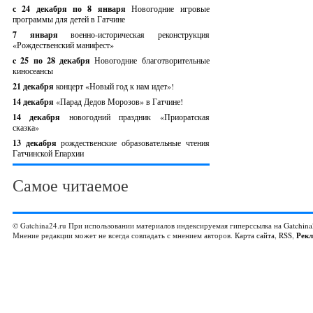
с 24 декабря по 8 января
Новогодние игровые
программы для детей в Гатчине
7 января
военно-историческая реконструкция
«Рождественский манифест»
c 25 по 28 декабря
Новогодние благотворительные
киносеансы
21 декабря
концерт «Новый год к нам идет»!
14 декабря
«Парад Дедов Морозов» в Гатчине!
14 декабря
новогодний праздник «Приоратская
сказка»
13 декабря
рождественские образовательные чтения
Гатчинской Епархии
Самое читаемое
© Gatchina24.ru При использовании материалов индексируемая гиперссылка на
Gatchina
Мнение редакции может не всегда совпадать с мнением авторов.
Карта сайта
,
RSS
,
Рек