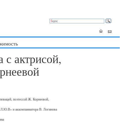
жимость
а с актрисой,
орнеевой
певицей, поэтессой Ж. Корнеевой,
.Л.Ю.В» и аккомпаниатора В. Логинова
рина