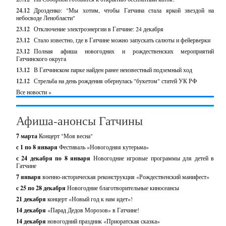
24.12
Дрозденко: "Мы хотим, чтобы Гатчина стала яркой звездой на
небосводе Ленобласти"
23.12
Отключение электроэнергии в Гатчине: 24 декабря
23.12
Стало известно, где в Гатчине можно запускать салюты и фейерверки
23.12
Полная афиша новогодних и рождественских мероприятий
Гатчинского округа
13.12
В Гатчинском парке найден ранее неизвестный подземный ход
12.12
Стрельба на день рождения обернулась "букетом" статей УК РФ
Все новости »
Афиша-анонсы Гатчины
7 марта
Концерт "Моя весна"
с 1 по 8 января
Фестиваль «Новогодняя кутерьма»
с 24 декабря по 8 января
Новогодние игровые программы для детей в
Гатчине
7 января
военно-историческая реконструкция «Рождественский манифест»
c 25 по 28 декабря
Новогодние благотворительные киносеансы
21 декабря
концерт «Новый год к нам идет»!
14 декабря
«Парад Дедов Морозов» в Гатчине!
14 декабря
новогодний праздник «Приоратская сказка»