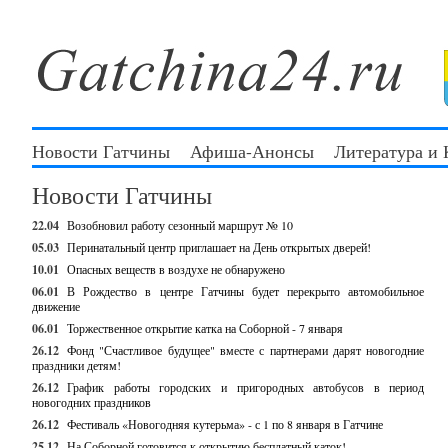
Новости Гатчины
Афиша-Анонсы
Литература и
Новости Гатчины
22.04
Возобновил работу сезонный маршрут № 10
05.03
Перинатальный центр приглашает на День открытых дверей!
10.01
Опасных веществ в воздухе не обнаружено
06.01
В Рождество в центре Гатчины будет перекрыто автомобильное
движение
06.01
Торжественное открытие катка на Соборной - 7 января
26.12
Фонд "Счастливое будущее" вместе с партнерами дарят новогодние
праздники детям!
26.12
График работы городских и пригородных автобусов в период
новогодних праздников
26.12
Фестиваль «Новогодняя кутерьма» - с 1 по 8 января в Гатчине
25.12
На Соборной готовится к открытию бесплатный каток!