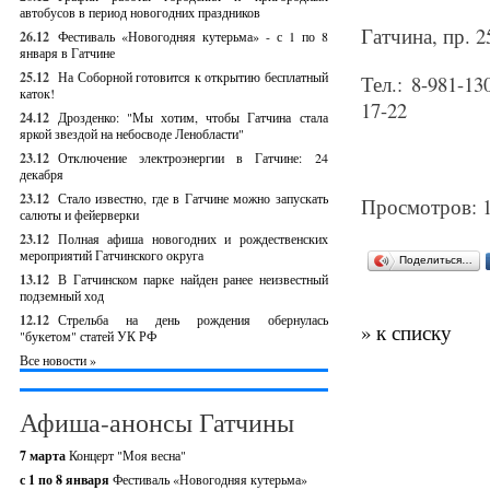
автобусов в период новогодних праздников
Гатчина, пр. 2
26.12
Фестиваль «Новогодняя кутерьма» - с 1 по 8
января в Гатчине
25.12
На Соборной готовится к открытию бесплатный
Тел.: 8-981-1
каток!
17-22
24.12
Дрозденко: "Мы хотим, чтобы Гатчина стала
яркой звездой на небосводе Ленобласти"
23.12
Отключение электроэнергии в Гатчине: 24
декабря
23.12
Стало известно, где в Гатчине можно запускать
Просмотров: 
салюты и фейерверки
23.12
Полная афиша новогодних и рождественских
мероприятий Гатчинского округа
Поделиться…
13.12
В Гатчинском парке найден ранее неизвестный
подземный ход
12.12
Стрельба на день рождения обернулась
» к списку
"букетом" статей УК РФ
Все новости »
Афиша-анонсы Гатчины
7 марта
Концерт "Моя весна"
с 1 по 8 января
Фестиваль «Новогодняя кутерьма»