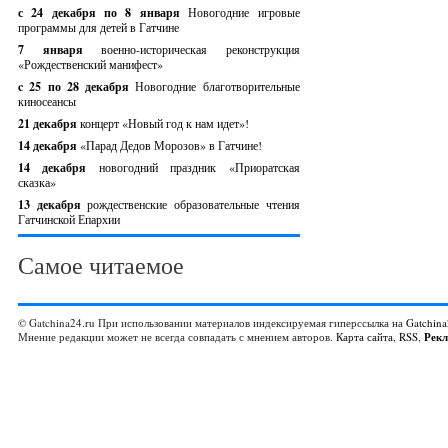
с 24 декабря по 8 января
Новогодние игровые
программы для детей в Гатчине
7 января
военно-историческая реконструкция
«Рождественский манифест»
c 25 по 28 декабря
Новогодние благотворительные
киносеансы
21 декабря
концерт «Новый год к нам идет»!
14 декабря
«Парад Дедов Морозов» в Гатчине!
14 декабря
новогодний праздник «Приоратская
сказка»
13 декабря
рождественские образовательные чтения
Гатчинской Епархии
Самое читаемое
© Gatchina24.ru При использовании материалов индексируемая гиперссылка на
Gatchina
Мнение редакции может не всегда совпадать с мнением авторов.
Карта сайта
,
RSS
,
Рек