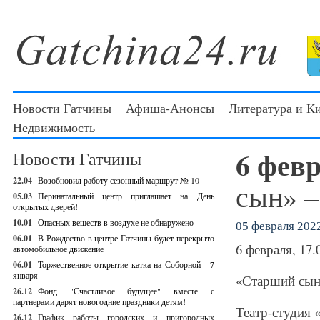
Новости Гатчины
Афиша-Анонсы
Литература и К
Недвижимость
6 фев
Новости Гатчины
22.04
Возобновил работу сезонный маршрут № 10
сын» –
05.03
Перинатальный центр приглашает на День
открытых дверей!
10.01
Опасных веществ в воздухе не обнаружено
05 февраля 2022
06.01
В Рождество в центре Гатчины будет перекрыто
6 февраля, 17.
автомобильное движение
06.01
Торжественное открытие катка на Соборной - 7
января
«Старший сын»
26.12
Фонд "Счастливое будущее" вместе с
партнерами дарят новогодние праздники детям!
Театр-студия 
26.12
График работы городских и пригородных