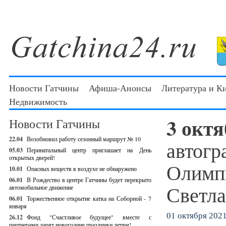
Новости Гатчины
Афиша-Анонсы
Литература и К
Недвижимость
3 окт
Новости Гатчины
22.04
Возобновил работу сезонный маршрут № 10
автогр
05.03
Перинатальный центр приглашает на День
открытых дверей!
Олимп
10.01
Опасных веществ в воздухе не обнаружено
06.01
В Рождество в центре Гатчины будет перекрыто
Светла
автомобильное движение
06.01
Торжественное открытие катка на Соборной - 7
января
01 октября 2021 
26.12
Фонд "Счастливое будущее" вместе с
партнерами дарят новогодние праздники детям!