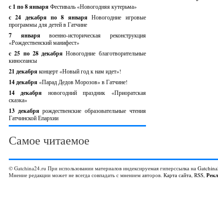
с 1 по 8 января
Фестиваль «Новогодняя кутерьма»
с 24 декабря по 8 января
Новогодние игровые
программы для детей в Гатчине
7 января
военно-историческая реконструкция
«Рождественский манифест»
c 25 по 28 декабря
Новогодние благотворительные
киносеансы
21 декабря
концерт «Новый год к нам идет»!
14 декабря
«Парад Дедов Морозов» в Гатчине!
14 декабря
новогодний праздник «Приоратская
сказка»
13 декабря
рождественские образовательные чтения
Гатчинской Епархии
Самое читаемое
© Gatchina24.ru При использовании материалов индексируемая гиперссылка на
Gatchina
Мнение редакции может не всегда совпадать с мнением авторов.
Карта сайта
,
RSS
,
Рек