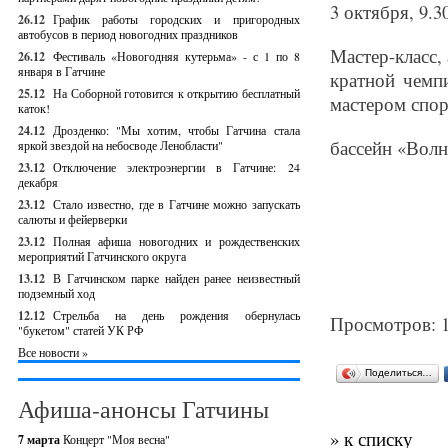
3 октября, 9.3
26.12
График работы городских и пригородных
автобусов в период новогодних праздников
Мастер-класс,
26.12
Фестиваль «Новогодняя кутерьма» - с 1 по 8
января в Гатчине
кратной чемп
25.12
На Соборной готовится к открытию бесплатный
мастером спор
каток!
24.12
Дрозденко: "Мы хотим, чтобы Гатчина стала
бассейн «Волна
яркой звездой на небосводе Ленобласти"
23.12
Отключение электроэнергии в Гатчине: 24
декабря
23.12
Стало известно, где в Гатчине можно запускать
салюты и фейерверки
23.12
Полная афиша новогодних и рождественских
мероприятий Гатчинского округа
13.12
В Гатчинском парке найден ранее неизвестный
подземный ход
12.12
Стрельба на день рождения обернулась
Просмотров: 
"букетом" статей УК РФ
Все новости »
Поделиться…
Афиша-анонсы Гатчины
» к списку
7 марта
Концерт "Моя весна"