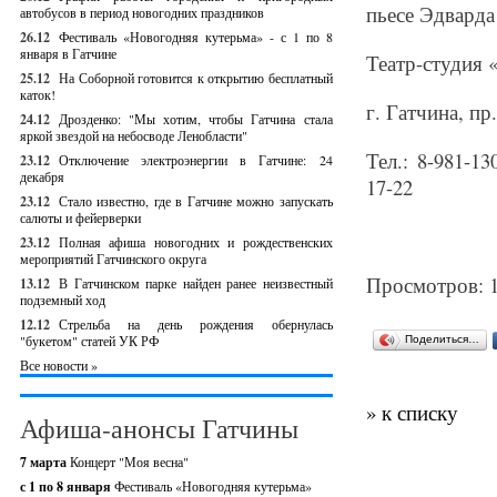
пьесе Эдварда
автобусов в период новогодних праздников
26.12
Фестиваль «Новогодняя кутерьма» - с 1 по 8
января в Гатчине
Театр-студия 
25.12
На Соборной готовится к открытию бесплатный
каток!
г. Гатчина, пр
24.12
Дрозденко: "Мы хотим, чтобы Гатчина стала
яркой звездой на небосводе Ленобласти"
Тел.: 8-981-1
23.12
Отключение электроэнергии в Гатчине: 24
декабря
17-22
23.12
Стало известно, где в Гатчине можно запускать
салюты и фейерверки
23.12
Полная афиша новогодних и рождественских
мероприятий Гатчинского округа
Просмотров: 
13.12
В Гатчинском парке найден ранее неизвестный
подземный ход
12.12
Стрельба на день рождения обернулась
"букетом" статей УК РФ
Поделиться…
Все новости »
» к списку
Афиша-анонсы Гатчины
7 марта
Концерт "Моя весна"
с 1 по 8 января
Фестиваль «Новогодняя кутерьма»