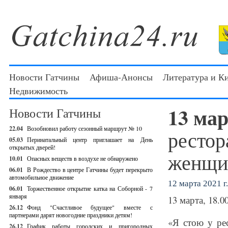
Новости Гатчины
Афиша-Анонсы
Литература и К
Недвижимость
13 ма
Новости Гатчины
22.04
Возобновил работу сезонный маршрут № 10
рестор
05.03
Перинатальный центр приглашает на День
открытых дверей!
женщин
10.01
Опасных веществ в воздухе не обнаружено
06.01
В Рождество в центре Гатчины будет перекрыто
автомобильное движение
12 марта 2021 г.
06.01
Торжественное открытие катка на Соборной - 7
января
13 марта, 18.0
26.12
Фонд "Счастливое будущее" вместе с
партнерами дарят новогодние праздники детям!
«Я стою у ре
26.12
График работы городских и пригородных