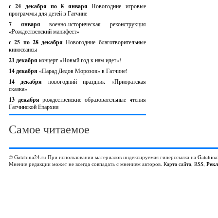
с 24 декабря по 8 января
Новогодние игровые
программы для детей в Гатчине
7 января
военно-историческая реконструкция
«Рождественский манифест»
c 25 по 28 декабря
Новогодние благотворительные
киносеансы
21 декабря
концерт «Новый год к нам идет»!
14 декабря
«Парад Дедов Морозов» в Гатчине!
14 декабря
новогодний праздник «Приоратская
сказка»
13 декабря
рождественские образовательные чтения
Гатчинской Епархии
Самое читаемое
© Gatchina24.ru При использовании материалов индексируемая гиперссылка на
Gatchina
Мнение редакции может не всегда совпадать с мнением авторов.
Карта сайта
,
RSS
,
Рек