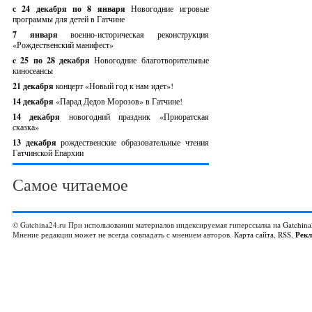
с 24 декабря по 8 января
Новогодние игровые
программы для детей в Гатчине
7 января
военно-историческая реконструкция
«Рождественский манифест»
c 25 по 28 декабря
Новогодние благотворительные
киносеансы
21 декабря
концерт «Новый год к нам идет»!
14 декабря
«Парад Дедов Морозов» в Гатчине!
14 декабря
новогодний праздник «Приоратская
сказка»
13 декабря
рождественские образовательные чтения
Гатчинской Епархии
Самое читаемое
© Gatchina24.ru При использовании материалов индексируемая гиперссылка на
Gatchina
Мнение редакции может не всегда совпадать с мнением авторов.
Карта сайта
,
RSS
,
Рек