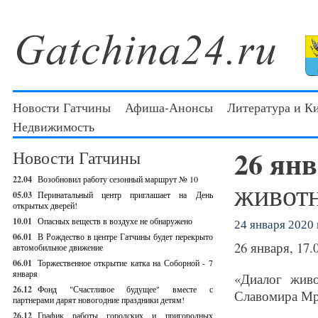
Новости Гатчины
Афиша-Анонсы
Литература и К
Недвижимость
26 ян
Новости Гатчины
22.04
Возобновил работу сезонный маршрут № 10
животн
05.03
Перинатальный центр приглашает на День
открытых дверей!
10.01
Опасных веществ в воздухе не обнаружено
24 января 2020 г
06.01
В Рождество в центре Гатчины будет перекрыто
26 января, 17.
автомобильное движение
06.01
Торжественное открытие катка на Соборной - 7
января
«Диалог жив
26.12
Фонд "Счастливое будущее" вместе с
Славомира Мр
партнерами дарят новогодние праздники детям!
26.12
График работы городских и пригородных