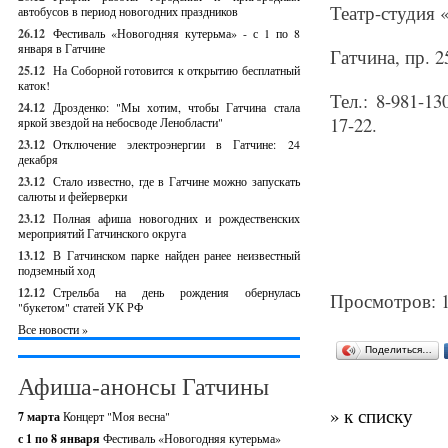
Театр-студия 
автобусов в период новогодних праздников
26.12
Фестиваль «Новогодняя кутерьма» - с 1 по 8
января в Гатчине
Гатчина, пр. 2
25.12
На Соборной готовится к открытию бесплатный
каток!
Тел.: 8-981-1
24.12
Дрозденко: "Мы хотим, чтобы Гатчина стала
17-22.
яркой звездой на небосводе Ленобласти"
23.12
Отключение электроэнергии в Гатчине: 24
декабря
23.12
Стало известно, где в Гатчине можно запускать
салюты и фейерверки
23.12
Полная афиша новогодних и рождественских
мероприятий Гатчинского округа
13.12
В Гатчинском парке найден ранее неизвестный
подземный ход
12.12
Стрельба на день рождения обернулась
Просмотров: 
"букетом" статей УК РФ
Все новости »
Поделиться…
Афиша-анонсы Гатчины
» к списку
7 марта
Концерт "Моя весна"
с 1 по 8 января
Фестиваль «Новогодняя кутерьма»