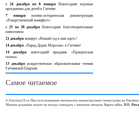
с 24 декабря по 8 января
Новогодние игровые
программы для детей в Гатчине
7 января
военно-историческая реконструкция
«Рождественский манифест»
c 25 по 28 декабря
Новогодние благотворительные
киносеансы
21 декабря
концерт «Новый год к нам идет»!
14 декабря
«Парад Дедов Морозов» в Гатчине!
14 декабря
новогодний праздник «Приоратская
сказка»
13 декабря
рождественские образовательные чтения
Гатчинской Епархии
Самое читаемое
© Gatchina24.ru При использовании материалов индексируемая гиперссылка на
Gatchina
Мнение редакции может не всегда совпадать с мнением авторов.
Карта сайта
,
RSS
,
Рек