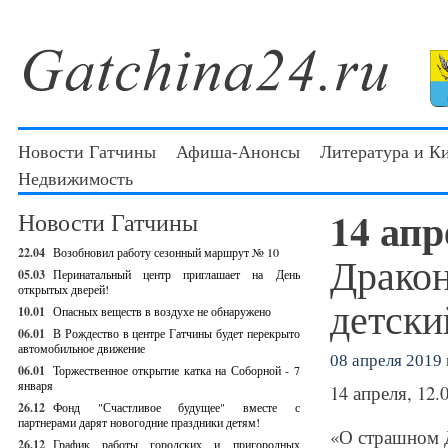
Новости Гатчины
Афиша-Анонсы
Литература и К
Недвижимость
14 ап
Новости Гатчины
22.04
Возобновил работу сезонный маршрут № 10
Дракон
05.03
Перинатальный центр приглашает на День
открытых дверей!
детски
10.01
Опасных веществ в воздухе не обнаружено
06.01
В Рождество в центре Гатчины будет перекрыто
автомобильное движение
08 апреля 2019 г
06.01
Торжественное открытие катка на Соборной - 7
января
14 апреля, 12.
26.12
Фонд "Счастливое будущее" вместе с
партнерами дарят новогодние праздники детям!
«О страшном Д
26.12
График работы городских и пригородных