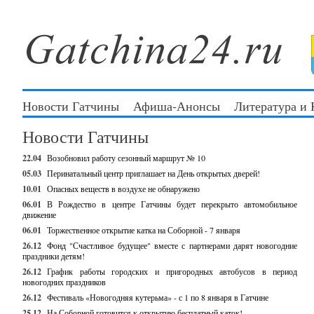
Новости Гатчины
Афиша-Анонсы
Литература и
Новости Гатчины
22.04
Возобновил работу сезонный маршрут № 10
05.03
Перинатальный центр приглашает на День открытых дверей!
10.01
Опасных веществ в воздухе не обнаружено
06.01
В Рождество в центре Гатчины будет перекрыто автомобильное
движение
06.01
Торжественное открытие катка на Соборной - 7 января
26.12
Фонд "Счастливое будущее" вместе с партнерами дарят новогодние
праздники детям!
26.12
График работы городских и пригородных автобусов в период
новогодних праздников
26.12
Фестиваль «Новогодняя кутерьма» - с 1 по 8 января в Гатчине
25.12
На Соборной готовится к открытию бесплатный каток!