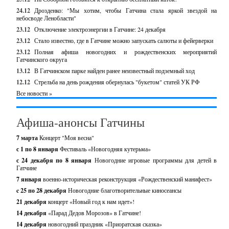
24.12
Дрозденко: "Мы хотим, чтобы Гатчина стала яркой звездой на
небосводе Ленобласти"
23.12
Отключение электроэнергии в Гатчине: 24 декабря
23.12
Стало известно, где в Гатчине можно запускать салюты и фейерверки
23.12
Полная афиша новогодних и рождественских мероприятий
Гатчинского округа
13.12
В Гатчинском парке найден ранее неизвестный подземный ход
12.12
Стрельба на день рождения обернулась "букетом" статей УК РФ
Все новости »
Афиша-анонсы Гатчины
7 марта
Концерт "Моя весна"
с 1 по 8 января
Фестиваль «Новогодняя кутерьма»
с 24 декабря по 8 января
Новогодние игровые программы для детей в
Гатчине
7 января
военно-историческая реконструкция «Рождественский манифест»
c 25 по 28 декабря
Новогодние благотворительные киносеансы
21 декабря
концерт «Новый год к нам идет»!
14 декабря
«Парад Дедов Морозов» в Гатчине!
14 декабря
новогодний праздник «Приоратская сказка»