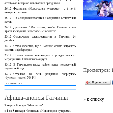
автобусов в период новогодних праздников
26.12
Фестиваль «Новогодняя кутерьма» - с 1 по 8
января в Гатчине
25.12
На Соборной готовится к открытию бесплатный
каток!
24.12
Дрозденко: "Мы хотим, чтобы Гатчина стала
яркой звездой на небосводе Ленобласти"
23.12
Отключение электроэнергии в Гатчине: 24
декабря
23.12
Стало известно, где в Гатчине можно запускать
салюты и фейерверки
23.12
Полная афиша новогодних и рождественских
мероприятий Гатчинского округа
13.12
В Гатчинском парке найден ранее неизвестный
подземный ход
Просмотров: 
12.12
Стрельба на день рождения обернулась
"букетом" статей УК РФ
Поделиться…
Все новости »
Афиша-анонсы Гатчины
» к списку
7 марта
Концерт "Моя весна"
с 1 по 8 января
Фестиваль «Новогодняя кутерьма»