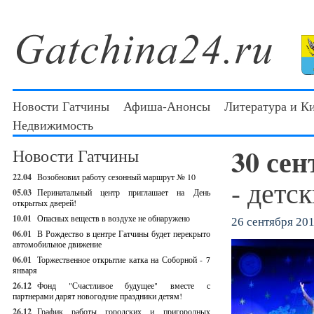
Новости Гатчины
Афиша-Анонсы
Литература и К
Недвижимость
30 се
Новости Гатчины
22.04
Возобновил работу сезонный маршрут № 10
- детс
05.03
Перинатальный центр приглашает на День
открытых дверей!
10.01
Опасных веществ в воздухе не обнаружено
26 сентября 201
06.01
В Рождество в центре Гатчины будет перекрыто
автомобильное движение
06.01
Торжественное открытие катка на Соборной - 7
января
26.12
Фонд "Счастливое будущее" вместе с
партнерами дарят новогодние праздники детям!
26.12
График работы городских и пригородных