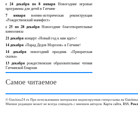
с 24 декабря по 8 января
Новогодние игровые
программы для детей в Гатчине
7 января
военно-историческая реконструкция
«Рождественский манифест»
c 25 по 28 декабря
Новогодние благотворительные
киносеансы
21 декабря
концерт «Новый год к нам идет»!
14 декабря
«Парад Дедов Морозов» в Гатчине!
14 декабря
новогодний праздник «Приоратская
сказка»
13 декабря
рождественские образовательные чтения
Гатчинской Епархии
Самое читаемое
© Gatchina24.ru При использовании материалов индексируемая гиперссылка на
Gatchina
Мнение редакции может не всегда совпадать с мнением авторов.
Карта сайта
,
RSS
,
Рек