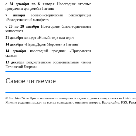
с 24 декабря по 8 января
Новогодние игровые
программы для детей в Гатчине
7 января
военно-историческая реконструкция
«Рождественский манифест»
c 25 по 28 декабря
Новогодние благотворительные
киносеансы
21 декабря
концерт «Новый год к нам идет»!
14 декабря
«Парад Дедов Морозов» в Гатчине!
14 декабря
новогодний праздник «Приоратская
сказка»
13 декабря
рождественские образовательные чтения
Гатчинской Епархии
Самое читаемое
© Gatchina24.ru При использовании материалов индексируемая гиперссылка на
Gatchina
Мнение редакции может не всегда совпадать с мнением авторов.
Карта сайта
,
RSS
,
Рек