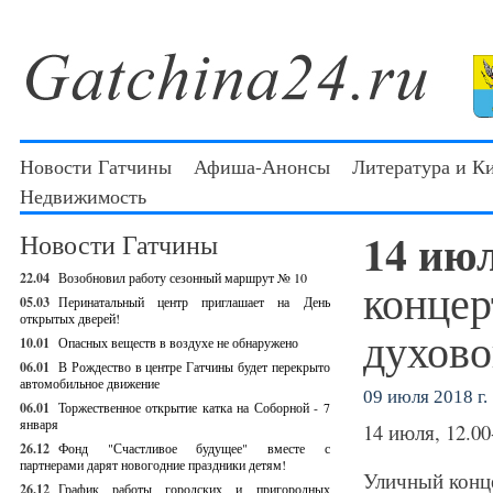
Новости Гатчины
Афиша-Анонсы
Литература и К
Недвижимость
14 ию
Новости Гатчины
22.04
Возобновил работу сезонный маршрут № 10
концер
05.03
Перинатальный центр приглашает на День
открытых дверей!
духово
10.01
Опасных веществ в воздухе не обнаружено
06.01
В Рождество в центре Гатчины будет перекрыто
автомобильное движение
09 июля 2018 г.
06.01
Торжественное открытие катка на Соборной - 7
января
14 июля, 12.00
26.12
Фонд "Счастливое будущее" вместе с
партнерами дарят новогодние праздники детям!
Уличный конце
26.12
График работы городских и пригородных