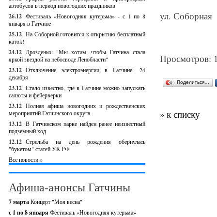
автобусов в период новогодних праздников
ул. Соборная
26.12
Фестиваль «Новогодняя кутерьма» - с 1 по 8
января в Гатчине
25.12
На Соборной готовится к открытию бесплатный
каток!
24.12
Дрозденко: "Мы хотим, чтобы Гатчина стала
Просмотров: 
яркой звездой на небосводе Ленобласти"
23.12
Отключение электроэнергии в Гатчине: 24
декабря
Поделиться…
23.12
Стало известно, где в Гатчине можно запускать
салюты и фейерверки
23.12
Полная афиша новогодних и рождественских
» к списку
мероприятий Гатчинского округа
13.12
В Гатчинском парке найден ранее неизвестный
подземный ход
12.12
Стрельба на день рождения обернулась
"букетом" статей УК РФ
Все новости »
Афиша-анонсы Гатчины
7 марта
Концерт "Моя весна"
с 1 по 8 января
Фестиваль «Новогодняя кутерьма»