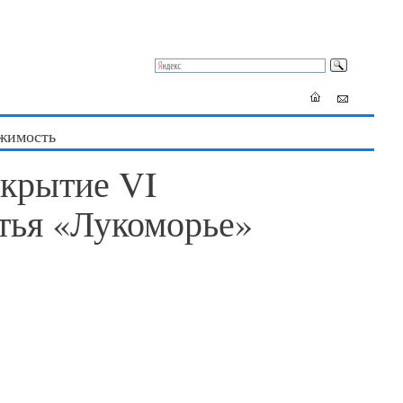
жимость
ткрытие VI
тья «Лукоморье»