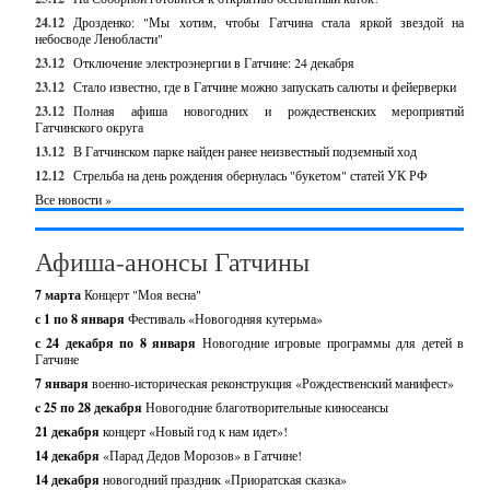
24.12
Дрозденко: "Мы хотим, чтобы Гатчина стала яркой звездой на
небосводе Ленобласти"
23.12
Отключение электроэнергии в Гатчине: 24 декабря
23.12
Стало известно, где в Гатчине можно запускать салюты и фейерверки
23.12
Полная афиша новогодних и рождественских мероприятий
Гатчинского округа
13.12
В Гатчинском парке найден ранее неизвестный подземный ход
12.12
Стрельба на день рождения обернулась "букетом" статей УК РФ
Все новости »
Афиша-анонсы Гатчины
7 марта
Концерт "Моя весна"
с 1 по 8 января
Фестиваль «Новогодняя кутерьма»
с 24 декабря по 8 января
Новогодние игровые программы для детей в
Гатчине
7 января
военно-историческая реконструкция «Рождественский манифест»
c 25 по 28 декабря
Новогодние благотворительные киносеансы
21 декабря
концерт «Новый год к нам идет»!
14 декабря
«Парад Дедов Морозов» в Гатчине!
14 декабря
новогодний праздник «Приоратская сказка»