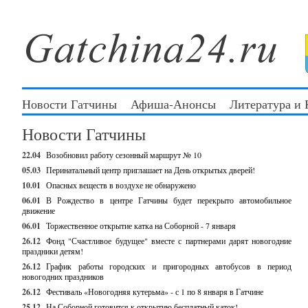
Новости Гатчины
Афиша-Анонсы
Литература и
Новости Гатчины
22.04
Возобновил работу сезонный маршрут № 10
05.03
Перинатальный центр приглашает на День открытых дверей!
10.01
Опасных веществ в воздухе не обнаружено
06.01
В Рождество в центре Гатчины будет перекрыто автомобильное
движение
06.01
Торжественное открытие катка на Соборной - 7 января
26.12
Фонд "Счастливое будущее" вместе с партнерами дарят новогодние
праздники детям!
26.12
График работы городских и пригородных автобусов в период
новогодних праздников
26.12
Фестиваль «Новогодняя кутерьма» - с 1 по 8 января в Гатчине
25.12
На Соборной готовится к открытию бесплатный каток!