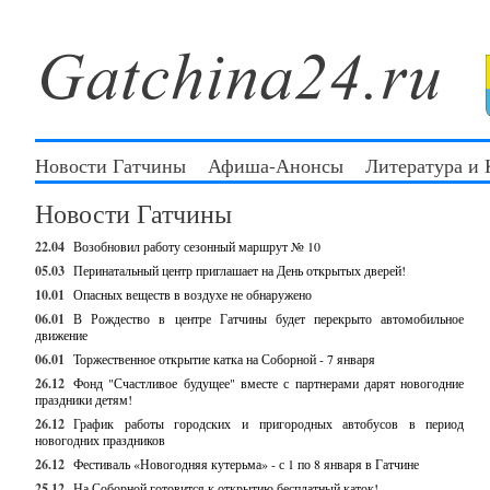
Новости Гатчины
Афиша-Анонсы
Литература и
Новости Гатчины
22.04
Возобновил работу сезонный маршрут № 10
05.03
Перинатальный центр приглашает на День открытых дверей!
10.01
Опасных веществ в воздухе не обнаружено
06.01
В Рождество в центре Гатчины будет перекрыто автомобильное
движение
06.01
Торжественное открытие катка на Соборной - 7 января
26.12
Фонд "Счастливое будущее" вместе с партнерами дарят новогодние
праздники детям!
26.12
График работы городских и пригородных автобусов в период
новогодних праздников
26.12
Фестиваль «Новогодняя кутерьма» - с 1 по 8 января в Гатчине
25.12
На Соборной готовится к открытию бесплатный каток!