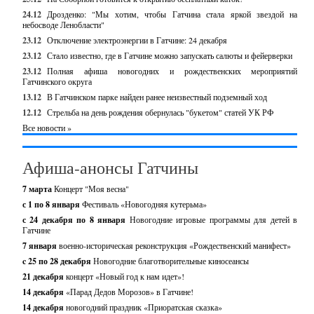
24.12
Дрозденко: "Мы хотим, чтобы Гатчина стала яркой звездой на
небосводе Ленобласти"
23.12
Отключение электроэнергии в Гатчине: 24 декабря
23.12
Стало известно, где в Гатчине можно запускать салюты и фейерверки
23.12
Полная афиша новогодних и рождественских мероприятий
Гатчинского округа
13.12
В Гатчинском парке найден ранее неизвестный подземный ход
12.12
Стрельба на день рождения обернулась "букетом" статей УК РФ
Все новости »
Афиша-анонсы Гатчины
7 марта
Концерт "Моя весна"
с 1 по 8 января
Фестиваль «Новогодняя кутерьма»
с 24 декабря по 8 января
Новогодние игровые программы для детей в
Гатчине
7 января
военно-историческая реконструкция «Рождественский манифест»
c 25 по 28 декабря
Новогодние благотворительные киносеансы
21 декабря
концерт «Новый год к нам идет»!
14 декабря
«Парад Дедов Морозов» в Гатчине!
14 декабря
новогодний праздник «Приоратская сказка»