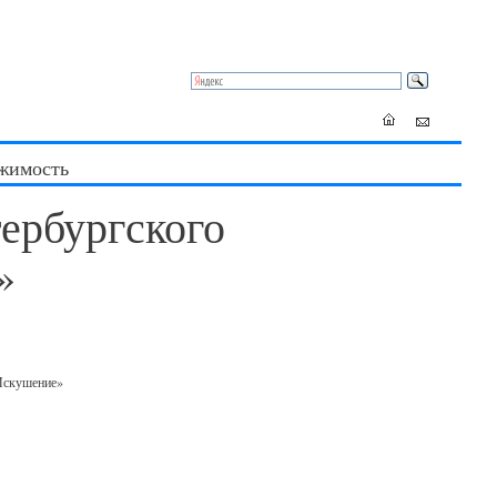
жимость
ербургского
»
«Искушение»