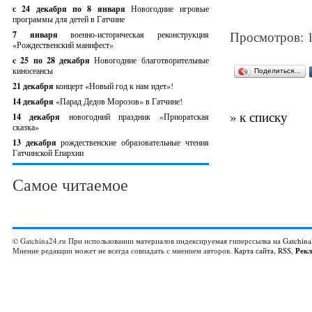
с 24 декабря по 8 января
Новогодние игровые
программы для детей в Гатчине
Просмотров: 
7 января
военно-историческая реконструкция
«Рождественский манифест»
c 25 по 28 декабря
Новогодние благотворительные
киносеансы
Поделиться…
21 декабря
концерт «Новый год к нам идет»!
14 декабря
«Парад Дедов Морозов» в Гатчине!
» к списку
14 декабря
новогодний праздник «Приоратская
сказка»
13 декабря
рождественские образовательные чтения
Гатчинской Епархии
Самое читаемое
© Gatchina24.ru При использовании материалов индексируемая гиперссылка на
Gatchina
Мнение редакции может не всегда совпадать с мнением авторов.
Карта сайта
,
RSS
,
Рек