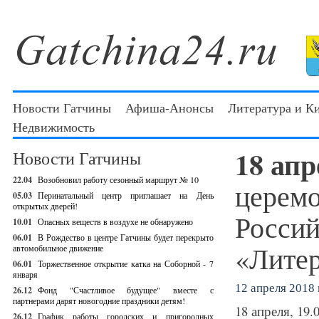
Новости Гатчины
Афиша-Анонсы
Литература и К
Недвижимость
18 ап
Новости Гатчины
22.04
Возобновил работу сезонный маршрут № 10
церем
05.03
Перинатальный центр приглашает на День
открытых дверей!
Россий
10.01
Опасных веществ в воздухе не обнаружено
06.01
В Рождество в центре Гатчины будет перекрыто
«Литер
автомобильное движение
06.01
Торжественное открытие катка на Соборной - 7
января
12 апреля 2018 г
26.12
Фонд "Счастливое будущее" вместе с
партнерами дарят новогодние праздники детям!
18 апреля, 19.
26.12
График работы городских и пригородных