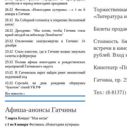
автобусов в период новогодних праздников
Торжественн
26.12
Фестиваль «Новогодняя кутерьма» - с 1 по 8
января в Гатчине
«Литература и
25.12
На Соборной готовится к открытию бесплатный
каток!
Билеты продаю
24.12
Дрозденко: "Мы хотим, чтобы Гатчина стала
яркой звездой на небосводе Ленобласти"
Стоимость би
23.12
Отключение электроэнергии в Гатчине: 24
декабря
встречи в кин
23.12
Стало известно, где в Гатчине можно запускать
рублей. Вход 
салюты и фейерверки
23.12
Полная афиша новогодних и рождественских
Кинотеатр «П
мероприятий Гатчинского округа
13.12
В Гатчинском парке найден ранее неизвестный
подземный ход
Гатчина, пр. 2
12.12
Стрельба на день рождения обернулась
"букетом" статей УК РФ
Тел.: (8-81371)
Все новости »
Афиша-анонсы Гатчины
7 марта
Концерт "Моя весна"
с 1 по 8 января
Фестиваль «Новогодняя кутерьма»