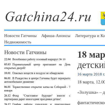
Новости Гатчины
Афиша-Анонсы
Литература и К
Недвижимость
18 ма
Новости Гатчины
22.04
Возобновил работу сезонный маршрут № 10
детски
05.03
Перинатальный центр приглашает на День
открытых дверей!
10.01
Опасных веществ в воздухе не обнаружено
16 марта 2018 г.
06.01
В Рождество в центре Гатчины будет перекрыто
18 марта, 12.0
автомобильное движение
06.01
Торжественное открытие катка на Соборной - 7
января
«Золушка» – д
26.12
Фонд "Счастливое будущее" вместе с
партнерами дарят новогодние праздники детям!
фантастическо
26.12
График работы городских и пригородных