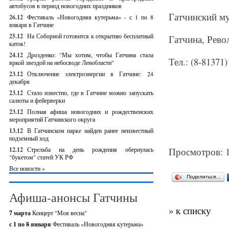
автобусов в период новогодних праздников
Гатчинский му
26.12
Фестиваль «Новогодняя кутерьма» - с 1 по 8
января в Гатчине
25.12
На Соборной готовится к открытию бесплатный
Гатчина, Рев
каток!
24.12
Дрозденко: "Мы хотим, чтобы Гатчина стала
Тел.: (8-81371)
яркой звездой на небосводе Ленобласти"
23.12
Отключение электроэнергии в Гатчине: 24
декабря
23.12
Стало известно, где в Гатчине можно запускать
салюты и фейерверки
23.12
Полная афиша новогодних и рождественских
мероприятий Гатчинского округа
13.12
В Гатчинском парке найден ранее неизвестный
подземный ход
12.12
Стрельба на день рождения обернулась
Просмотров: 
"букетом" статей УК РФ
Все новости »
Поделиться…
Афиша-анонсы Гатчины
» к списку
7 марта
Концерт "Моя весна"
с 1 по 8 января
Фестиваль «Новогодняя кутерьма»