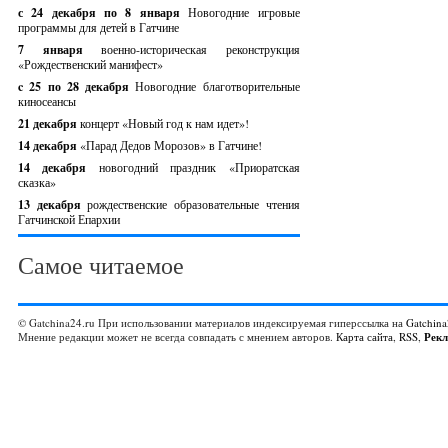
с 24 декабря по 8 января
Новогодние игровые
программы для детей в Гатчине
7 января
военно-историческая реконструкция
«Рождественский манифест»
c 25 по 28 декабря
Новогодние благотворительные
киносеансы
21 декабря
концерт «Новый год к нам идет»!
14 декабря
«Парад Дедов Морозов» в Гатчине!
14 декабря
новогодний праздник «Приоратская
сказка»
13 декабря
рождественские образовательные чтения
Гатчинской Епархии
Самое читаемое
© Gatchina24.ru При использовании материалов индексируемая гиперссылка на
Gatchina
Мнение редакции может не всегда совпадать с мнением авторов.
Карта сайта
,
RSS
,
Рек