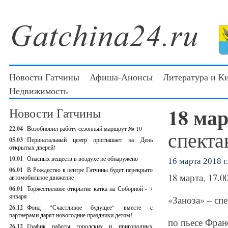
Новости Гатчины
Афиша-Анонсы
Литература и К
Недвижимость
18 ма
Новости Гатчины
22.04
Возобновил работу сезонный маршрут № 10
спекта
05.03
Перинатальный центр приглашает на День
открытых дверей!
10.01
Опасных веществ в воздухе не обнаружено
16 марта 2018 г.
06.01
В Рождество в центре Гатчины будет перекрыто
18 марта, 17.0
автомобильное движение
06.01
Торжественное открытие катка на Соборной - 7
января
«Заноза» – спе
26.12
Фонд "Счастливое будущее" вместе с
партнерами дарят новогодние праздники детям!
по пьесе Фран
26.12
График работы городских и пригородных