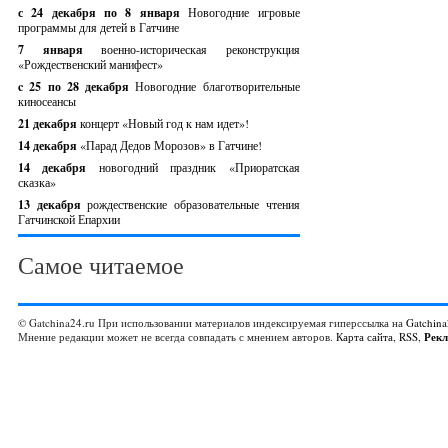
с 24 декабря по 8 января
Новогодние игровые
программы для детей в Гатчине
7 января
военно-историческая реконструкция
«Рождественский манифест»
c 25 по 28 декабря
Новогодние благотворительные
киносеансы
21 декабря
концерт «Новый год к нам идет»!
14 декабря
«Парад Дедов Морозов» в Гатчине!
14 декабря
новогодний праздник «Приоратская
сказка»
13 декабря
рождественские образовательные чтения
Гатчинской Епархии
Самое читаемое
© Gatchina24.ru При использовании материалов индексируемая гиперссылка на
Gatchina
Мнение редакции может не всегда совпадать с мнением авторов.
Карта сайта
,
RSS
,
Рек