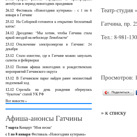
автобусов в период новогодних праздников
Театр-студия 
26.12
Фестиваль «Новогодняя кутерьма» - с 1 по 8
января в Гатчине
25.12
На Соборной готовится к открытию бесплатный
Гатчина, пр. 2
каток!
24.12
Дрозденко: "Мы хотим, чтобы Гатчина стала
Тел.: 8-981-13
яркой звездой на небосводе Ленобласти"
23.12
Отключение электроэнергии в Гатчине: 24
декабря
23.12
Стало известно, где в Гатчине можно запускать
салюты и фейерверки
23.12
Полная афиша новогодних и рождественских
мероприятий Гатчинского округа
Просмотров: 
13.12
В Гатчинском парке найден ранее неизвестный
подземный ход
12.12
Стрельба на день рождения обернулась
Поделиться…
"букетом" статей УК РФ
Все новости »
» к списку
Афиша-анонсы Гатчины
7 марта
Концерт "Моя весна"
с 1 по 8 января
Фестиваль «Новогодняя кутерьма»