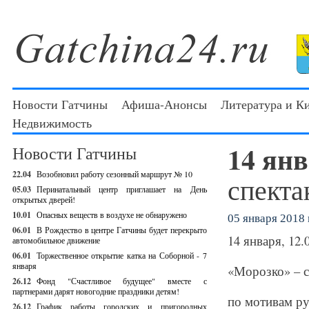
Новости Гатчины
Афиша-Анонсы
Литература и К
Недвижимость
14 ян
Новости Гатчины
22.04
Возобновил работу сезонный маршрут № 10
спекта
05.03
Перинатальный центр приглашает на День
открытых дверей!
10.01
Опасных веществ в воздухе не обнаружено
05 января 2018 г
06.01
В Рождество в центре Гатчины будет перекрыто
14 января, 12.
автомобильное движение
06.01
Торжественное открытие катка на Соборной - 7
января
«Морозко» – с
26.12
Фонд "Счастливое будущее" вместе с
партнерами дарят новогодние праздники детям!
по мотивам ру
26.12
График работы городских и пригородных