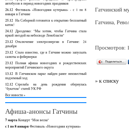
автобусов в период новогодних праздников
Гатчинский му
26.12
Фестиваль «Новогодняя кутерьма» - с 1 по 8
января в Гатчине
25.12
На Соборной готовится к открытию бесплатный
Гатчина, Рев
каток!
24.12
Дрозденко: "Мы хотим, чтобы Гатчина стала
яркой звездой на небосводе Ленобласти"
23.12
Отключение электроэнергии в Гатчине: 24
декабря
Просмотров: 
23.12
Стало известно, где в Гатчине можно запускать
салюты и фейерверки
Поделиться…
23.12
Полная афиша новогодних и рождественских
мероприятий Гатчинского округа
13.12
В Гатчинском парке найден ранее неизвестный
подземный ход
» к списку
12.12
Стрельба на день рождения обернулась
"букетом" статей УК РФ
Все новости »
Афиша-анонсы Гатчины
7 марта
Концерт "Моя весна"
с 1 по 8 января
Фестиваль «Новогодняя кутерьма»