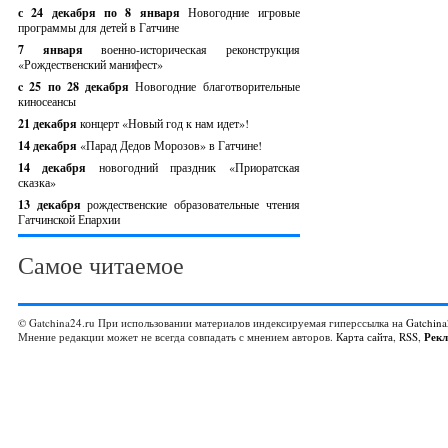
с 24 декабря по 8 января
Новогодние игровые
программы для детей в Гатчине
7 января
военно-историческая реконструкция
«Рождественский манифест»
c 25 по 28 декабря
Новогодние благотворительные
киносеансы
21 декабря
концерт «Новый год к нам идет»!
14 декабря
«Парад Дедов Морозов» в Гатчине!
14 декабря
новогодний праздник «Приоратская
сказка»
13 декабря
рождественские образовательные чтения
Гатчинской Епархии
Самое читаемое
© Gatchina24.ru При использовании материалов индексируемая гиперссылка на
Gatchina
Мнение редакции может не всегда совпадать с мнением авторов.
Карта сайта
,
RSS
,
Рек