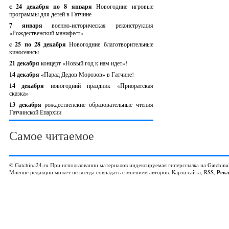
с 24 декабря по 8 января
Новогодние игровые
программы для детей в Гатчине
7 января
военно-историческая реконструкция
«Рождественский манифест»
c 25 по 28 декабря
Новогодние благотворительные
киносеансы
21 декабря
концерт «Новый год к нам идет»!
14 декабря
«Парад Дедов Морозов» в Гатчине!
14 декабря
новогодний праздник «Приоратская
сказка»
13 декабря
рождественские образовательные чтения
Гатчинской Епархии
Самое читаемое
© Gatchina24.ru При использовании материалов индексируемая гиперссылка на
Gatchina
Мнение редакции может не всегда совпадать с мнением авторов.
Карта сайта
,
RSS
,
Рек