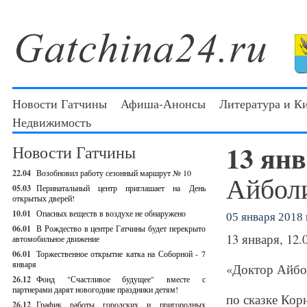
Новости Гатчины
Афиша-Анонсы
Литература и К
Недвижимость
13 ян
Новости Гатчины
22.04
Возобновил работу сезонный маршрут № 10
Айболи
05.03
Перинатальный центр приглашает на День
открытых дверей!
10.01
Опасных веществ в воздухе не обнаружено
05 января 2018 г
06.01
В Рождество в центре Гатчины будет перекрыто
13 января, 12.
автомобильное движение
06.01
Торжественное открытие катка на Соборной - 7
января
«Доктор Айбол
26.12
Фонд "Счастливое будущее" вместе с
партнерами дарят новогодние праздники детям!
по сказке Кор
26.12
График работы городских и пригородных