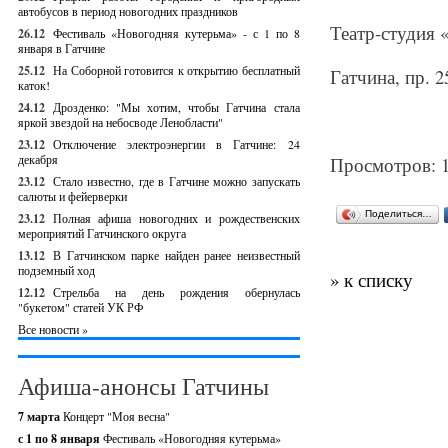
автобусов в период новогодних праздников
Театр-студия 
26.12
Фестиваль «Новогодняя кутерьма» - с 1 по 8
января в Гатчине
25.12
На Соборной готовится к открытию бесплатный
Гатчина, пр. 2
каток!
24.12
Дрозденко: "Мы хотим, чтобы Гатчина стала
яркой звездой на небосводе Ленобласти"
23.12
Отключение электроэнергии в Гатчине: 24
декабря
Просмотров: 
23.12
Стало известно, где в Гатчине можно запускать
салюты и фейерверки
Поделиться…
23.12
Полная афиша новогодних и рождественских
мероприятий Гатчинского округа
13.12
В Гатчинском парке найден ранее неизвестный
подземный ход
» к списку
12.12
Стрельба на день рождения обернулась
"букетом" статей УК РФ
Все новости »
Афиша-анонсы Гатчины
7 марта
Концерт "Моя весна"
с 1 по 8 января
Фестиваль «Новогодняя кутерьма»