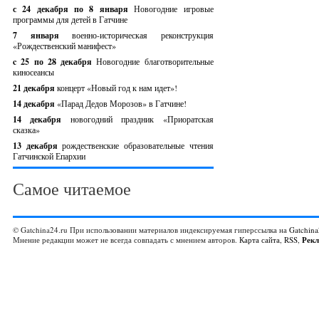
с 24 декабря по 8 января
Новогодние игровые
программы для детей в Гатчине
7 января
военно-историческая реконструкция
«Рождественский манифест»
c 25 по 28 декабря
Новогодние благотворительные
киносеансы
21 декабря
концерт «Новый год к нам идет»!
14 декабря
«Парад Дедов Морозов» в Гатчине!
14 декабря
новогодний праздник «Приоратская
сказка»
13 декабря
рождественские образовательные чтения
Гатчинской Епархии
Самое читаемое
© Gatchina24.ru При использовании материалов индексируемая гиперссылка на
Gatchina
Мнение редакции может не всегда совпадать с мнением авторов.
Карта сайта
,
RSS
,
Рек