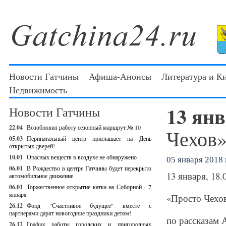
Новости Гатчины
Афиша-Анонсы
Литература и К
Недвижимость
13 ян
Новости Гатчины
22.04
Возобновил работу сезонный маршрут № 10
Чехов»
05.03
Перинатальный центр приглашает на День
открытых дверей!
10.01
Опасных веществ в воздухе не обнаружено
05 января 2018 г
06.01
В Рождество в центре Гатчины будет перекрыто
13 января, 18.
автомобильное движение
06.01
Торжественное открытие катка на Соборной - 7
января
«Просто Чехов
26.12
Фонд "Счастливое будущее" вместе с
партнерами дарят новогодние праздники детям!
по рассказам 
26.12
График работы городских и пригородных