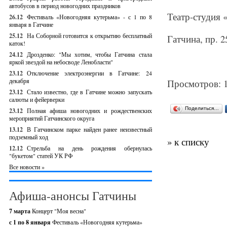
автобусов в период новогодних праздников
Театр-студия 
26.12
Фестиваль «Новогодняя кутерьма» - с 1 по 8
января в Гатчине
25.12
На Соборной готовится к открытию бесплатный
Гатчина, пр. 2
каток!
24.12
Дрозденко: "Мы хотим, чтобы Гатчина стала
яркой звездой на небосводе Ленобласти"
23.12
Отключение электроэнергии в Гатчине: 24
декабря
Просмотров: 
23.12
Стало известно, где в Гатчине можно запускать
салюты и фейерверки
Поделиться…
23.12
Полная афиша новогодних и рождественских
мероприятий Гатчинского округа
13.12
В Гатчинском парке найден ранее неизвестный
подземный ход
» к списку
12.12
Стрельба на день рождения обернулась
"букетом" статей УК РФ
Все новости »
Афиша-анонсы Гатчины
7 марта
Концерт "Моя весна"
с 1 по 8 января
Фестиваль «Новогодняя кутерьма»