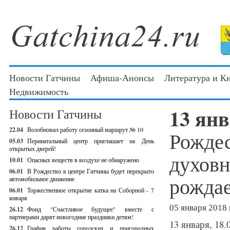
Новости Гатчины
Афиша-Анонсы
Литература и К
Недвижимость
13 ян
Новости Гатчины
22.04
Возобновил работу сезонный маршрут № 10
Рождес
05.03
Перинатальный центр приглашает на День
открытых дверей!
духовн
10.01
Опасных веществ в воздухе не обнаружено
06.01
В Рождество в центре Гатчины будет перекрыто
рождае
автомобильное движение
06.01
Торжественное открытие катка на Соборной - 7
января
05 января 2018 г
26.12
Фонд "Счастливое будущее" вместе с
партнерами дарят новогодние праздники детям!
13 января, 18.
26.12
График работы городских и пригородных