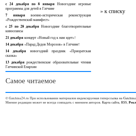
с 24 декабря по 8 января
Новогодние игровые
программы для детей в Гатчине
» к списку
7 января
военно-историческая реконструкция
«Рождественский манифест»
c 25 по 28 декабря
Новогодние благотворительные
киносеансы
21 декабря
концерт «Новый год к нам идет»!
14 декабря
«Парад Дедов Морозов» в Гатчине!
14 декабря
новогодний праздник «Приоратская
сказка»
13 декабря
рождественские образовательные чтения
Гатчинской Епархии
Самое читаемое
© Gatchina24.ru При использовании материалов индексируемая гиперссылка на
Gatchina
Мнение редакции может не всегда совпадать с мнением авторов.
Карта сайта
,
RSS
,
Рек