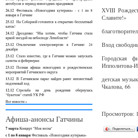
автобусов в период новогодних праздников
XVIII Рождес
26.12
Фестиваль «Новогодняя кутерьма» - с 1 по 8
января в Гатчине
Славите!»
25.12
На Соборной готовится к открытию бесплатный
каток!
благотворите
24.12
Дрозденко: "Мы хотим, чтобы Гатчина стала
яркой звездой на небосводе Ленобласти"
Вход свободн
23.12
Отключение электроэнергии в Гатчине: 24
декабря
23.12
Стало известно, где в Гатчине можно запускать
Городская ф
салюты и фейерверки
Ипполитова-И
23.12
Полная афиша новогодних и рождественских
мероприятий Гатчинского округа
детская музык
13.12
В Гатчинском парке найден ранее неизвестный
подземный ход
Чкалова, 66
12.12
Стрельба на день рождения обернулась
"букетом" статей УК РФ
Все новости »
Просмотров: 
Афиша-анонсы Гатчины
7 марта
Концерт "Моя весна"
Поделиться…
с 1 по 8 января
Фестиваль «Новогодняя кутерьма»