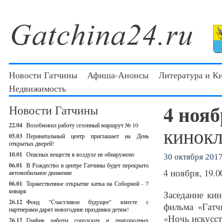
Новости Гатчины
Афиша-Анонсы
Литература и К
Недвижимость
4 ноя
Новости Гатчины
22.04
Возобновил работу сезонный маршрут № 10
кинокл
05.03
Перинатальный центр приглашает на День
открытых дверей!
10.01
Опасных веществ в воздухе не обнаружено
30 октября 2017 
06.01
В Рождество в центре Гатчины будет перекрыто
4 ноября, 19.0
автомобильное движение
06.01
Торжественное открытие катка на Соборной - 7
января
Заседание ки
26.12
Фонд "Счастливое будущее" вместе с
фильма «Гатч
партнерами дарят новогодние праздники детям!
«Ночь искусст
26.12
График работы городских и пригородных