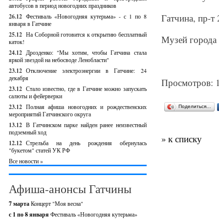
автобусов в период новогодних праздников
Гатчина, пр-т 
26.12
Фестиваль «Новогодняя кутерьма» - с 1 по 8
января в Гатчине
25.12
На Соборной готовится к открытию бесплатный
Музей города
каток!
24.12
Дрозденко: "Мы хотим, чтобы Гатчина стала
яркой звездой на небосводе Ленобласти"
23.12
Отключение электроэнергии в Гатчине: 24
декабря
Просмотров: 
23.12
Стало известно, где в Гатчине можно запускать
салюты и фейерверки
23.12
Полная афиша новогодних и рождественских
Поделиться…
мероприятий Гатчинского округа
13.12
В Гатчинском парке найден ранее неизвестный
подземный ход
» к списку
12.12
Стрельба на день рождения обернулась
"букетом" статей УК РФ
Все новости »
Афиша-анонсы Гатчины
7 марта
Концерт "Моя весна"
с 1 по 8 января
Фестиваль «Новогодняя кутерьма»