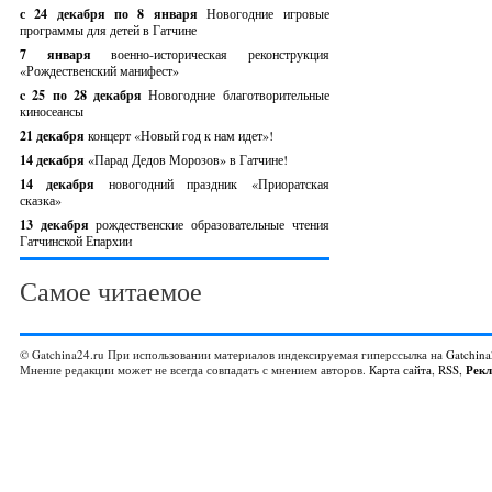
с 24 декабря по 8 января
Новогодние игровые
программы для детей в Гатчине
7 января
военно-историческая реконструкция
«Рождественский манифест»
c 25 по 28 декабря
Новогодние благотворительные
киносеансы
21 декабря
концерт «Новый год к нам идет»!
14 декабря
«Парад Дедов Морозов» в Гатчине!
14 декабря
новогодний праздник «Приоратская
сказка»
13 декабря
рождественские образовательные чтения
Гатчинской Епархии
Самое читаемое
© Gatchina24.ru При использовании материалов индексируемая гиперссылка на
Gatchina
Мнение редакции может не всегда совпадать с мнением авторов.
Карта сайта
,
RSS
,
Рек