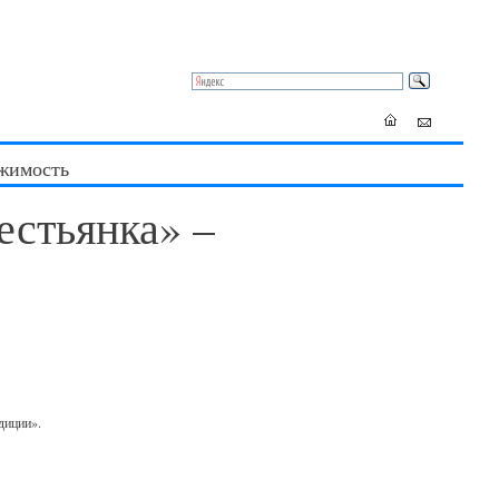
жимость
стьянка» –
диции».