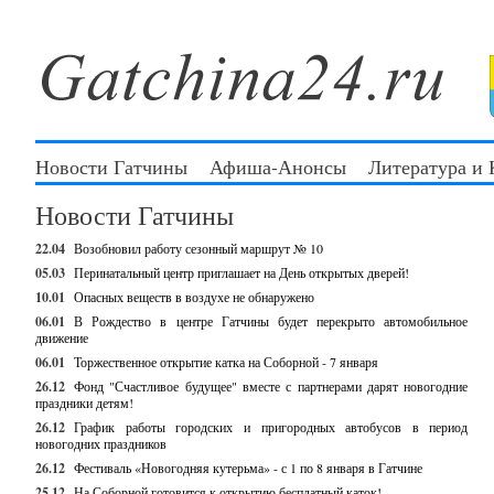
Новости Гатчины
Афиша-Анонсы
Литература и
Новости Гатчины
22.04
Возобновил работу сезонный маршрут № 10
05.03
Перинатальный центр приглашает на День открытых дверей!
10.01
Опасных веществ в воздухе не обнаружено
06.01
В Рождество в центре Гатчины будет перекрыто автомобильное
движение
06.01
Торжественное открытие катка на Соборной - 7 января
26.12
Фонд "Счастливое будущее" вместе с партнерами дарят новогодние
праздники детям!
26.12
График работы городских и пригородных автобусов в период
новогодних праздников
26.12
Фестиваль «Новогодняя кутерьма» - с 1 по 8 января в Гатчине
25.12
На Соборной готовится к открытию бесплатный каток!