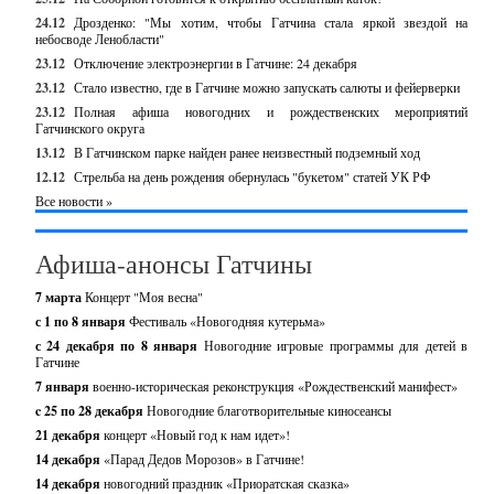
24.12
Дрозденко: "Мы хотим, чтобы Гатчина стала яркой звездой на
небосводе Ленобласти"
23.12
Отключение электроэнергии в Гатчине: 24 декабря
23.12
Стало известно, где в Гатчине можно запускать салюты и фейерверки
23.12
Полная афиша новогодних и рождественских мероприятий
Гатчинского округа
13.12
В Гатчинском парке найден ранее неизвестный подземный ход
12.12
Стрельба на день рождения обернулась "букетом" статей УК РФ
Все новости »
Афиша-анонсы Гатчины
7 марта
Концерт "Моя весна"
с 1 по 8 января
Фестиваль «Новогодняя кутерьма»
с 24 декабря по 8 января
Новогодние игровые программы для детей в
Гатчине
7 января
военно-историческая реконструкция «Рождественский манифест»
c 25 по 28 декабря
Новогодние благотворительные киносеансы
21 декабря
концерт «Новый год к нам идет»!
14 декабря
«Парад Дедов Морозов» в Гатчине!
14 декабря
новогодний праздник «Приоратская сказка»