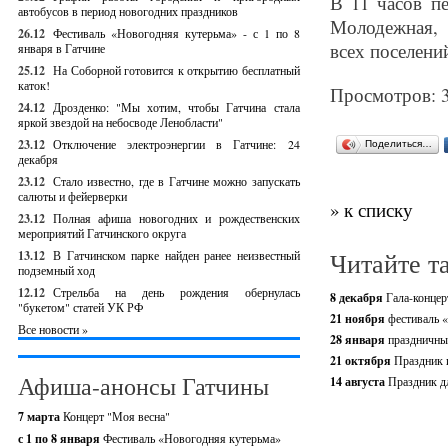
В 11 часов п
автобусов в период новогодних праздников
Молодежная, 
26.12
Фестиваль «Новогодняя кутерьма» - с 1 по 8
всех поселени
января в Гатчине
25.12
На Соборной готовится к открытию бесплатный
каток!
Просмотров: 
24.12
Дрозденко: "Мы хотим, чтобы Гатчина стала
яркой звездой на небосводе Ленобласти"
23.12
Отключение электроэнергии в Гатчине: 24
Поделиться…
декабря
23.12
Стало известно, где в Гатчине можно запускать
салюты и фейерверки
» к списку
23.12
Полная афиша новогодних и рождественских
мероприятий Гатчинского округа
Читайте т
13.12
В Гатчинском парке найден ранее неизвестный
подземный ход
12.12
Стрельба на день рождения обернулась
8 декабря
Гала-концер
"букетом" статей УК РФ
21 ноября
фестиваль 
Все новости »
28 января
праздничны
21 октября
Праздник 
Афиша-анонсы Гатчины
14 августа
Праздник д
7 марта
Концерт "Моя весна"
с 1 по 8 января
Фестиваль «Новогодняя кутерьма»