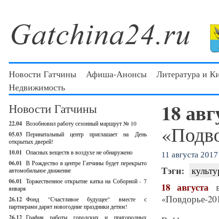
Новости Гатчины
Афиша-Анонсы
Литература и К
Недвижимость
18 авг
Новости Гатчины
22.04
Возобновил работу сезонный маршрут № 10
«Подв
05.03
Перинатальный центр приглашает на День
открытых дверей!
10.01
Опасных веществ в воздухе не обнаружено
11 августа 2017 
06.01
В Рождество в центре Гатчины будет перекрыто
Тэги:
культу
автомобильное движение
06.01
Торжественное открытие катка на Соборной - 7
18 августа
в 
января
«Повдорье-201
26.12
Фонд "Счастливое будущее" вместе с
партнерами дарят новогодние праздники детям!
26.12
График работы городских и пригородных