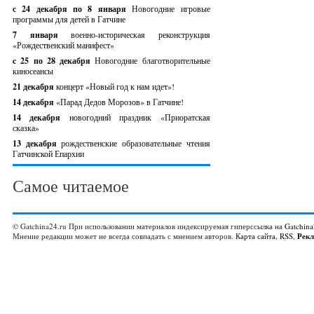
с 24 декабря по 8 января
Новогодние игровые
программы для детей в Гатчине
7 января
военно-историческая реконструкция
«Рождественский манифест»
c 25 по 28 декабря
Новогодние благотворительные
киносеансы
21 декабря
концерт «Новый год к нам идет»!
14 декабря
«Парад Дедов Морозов» в Гатчине!
14 декабря
новогодний праздник «Приоратская
сказка»
13 декабря
рождественские образовательные чтения
Гатчинской Епархии
Самое читаемое
© Gatchina24.ru При использовании материалов индексируемая гиперссылка на
Gatchina
Мнение редакции может не всегда совпадать с мнением авторов.
Карта сайта
,
RSS
,
Рек