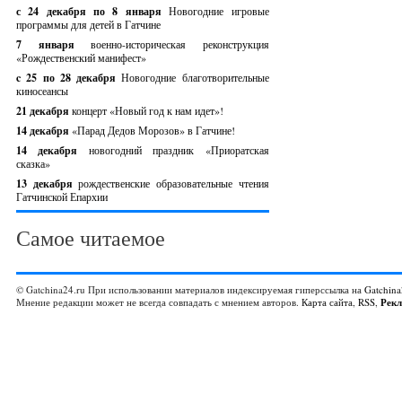
с 24 декабря по 8 января
Новогодние игровые
программы для детей в Гатчине
7 января
военно-историческая реконструкция
«Рождественский манифест»
c 25 по 28 декабря
Новогодние благотворительные
киносеансы
21 декабря
концерт «Новый год к нам идет»!
14 декабря
«Парад Дедов Морозов» в Гатчине!
14 декабря
новогодний праздник «Приоратская
сказка»
13 декабря
рождественские образовательные чтения
Гатчинской Епархии
Самое читаемое
© Gatchina24.ru При использовании материалов индексируемая гиперссылка на
Gatchina
Мнение редакции может не всегда совпадать с мнением авторов.
Карта сайта
,
RSS
,
Рек