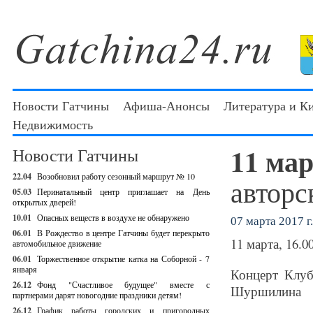
Новости Гатчины
Афиша-Анонсы
Литература и К
Недвижимость
11 ма
Новости Гатчины
22.04
Возобновил работу сезонный маршрут № 10
авторс
05.03
Перинатальный центр приглашает на День
открытых дверей!
10.01
Опасных веществ в воздухе не обнаружено
07 марта 2017 г.
06.01
В Рождество в центре Гатчины будет перекрыто
11 марта, 16.0
автомобильное движение
06.01
Торжественное открытие катка на Соборной - 7
января
Концерт Клуб
26.12
Фонд "Счастливое будущее" вместе с
Шуршилина
партнерами дарят новогодние праздники детям!
26.12
График работы городских и пригородных