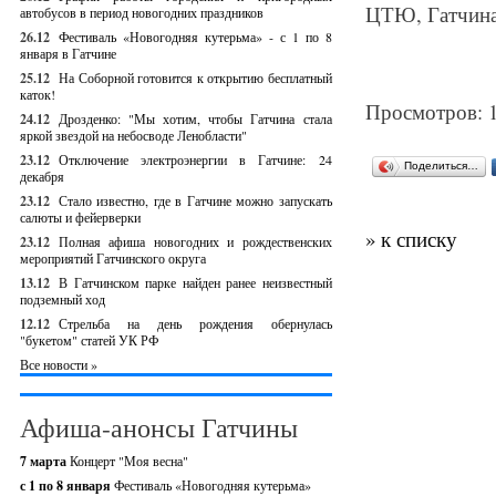
ЦТЮ, Гатчина
автобусов в период новогодних праздников
26.12
Фестиваль «Новогодняя кутерьма» - с 1 по 8
января в Гатчине
25.12
На Соборной готовится к открытию бесплатный
каток!
Просмотров: 
24.12
Дрозденко: "Мы хотим, чтобы Гатчина стала
яркой звездой на небосводе Ленобласти"
23.12
Отключение электроэнергии в Гатчине: 24
Поделиться…
декабря
23.12
Стало известно, где в Гатчине можно запускать
салюты и фейерверки
» к списку
23.12
Полная афиша новогодних и рождественских
мероприятий Гатчинского округа
13.12
В Гатчинском парке найден ранее неизвестный
подземный ход
12.12
Стрельба на день рождения обернулась
"букетом" статей УК РФ
Все новости »
Афиша-анонсы Гатчины
7 марта
Концерт "Моя весна"
с 1 по 8 января
Фестиваль «Новогодняя кутерьма»