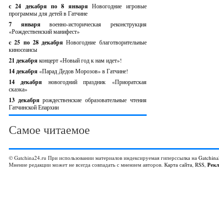
с 24 декабря по 8 января
Новогодние игровые
программы для детей в Гатчине
7 января
военно-историческая реконструкция
«Рождественский манифест»
c 25 по 28 декабря
Новогодние благотворительные
киносеансы
21 декабря
концерт «Новый год к нам идет»!
14 декабря
«Парад Дедов Морозов» в Гатчине!
14 декабря
новогодний праздник «Приоратская
сказка»
13 декабря
рождественские образовательные чтения
Гатчинской Епархии
Самое читаемое
© Gatchina24.ru При использовании материалов индексируемая гиперссылка на
Gatchina
Мнение редакции может не всегда совпадать с мнением авторов.
Карта сайта
,
RSS
,
Рек