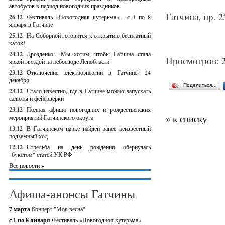
автобусов в период новогодних праздников
Гатчина, пр. 2
26.12
Фестиваль «Новогодняя кутерьма» - с 1 по 8
января в Гатчине
25.12
На Соборной готовится к открытию бесплатный
каток!
24.12
Дрозденко: "Мы хотим, чтобы Гатчина стала
Просмотров: 
яркой звездой на небосводе Ленобласти"
23.12
Отключение электроэнергии в Гатчине: 24
декабря
Поделиться…
23.12
Стало известно, где в Гатчине можно запускать
салюты и фейерверки
23.12
Полная афиша новогодних и рождественских
» к списку
мероприятий Гатчинского округа
13.12
В Гатчинском парке найден ранее неизвестный
подземный ход
12.12
Стрельба на день рождения обернулась
"букетом" статей УК РФ
Все новости »
Афиша-анонсы Гатчины
7 марта
Концерт "Моя весна"
с 1 по 8 января
Фестиваль «Новогодняя кутерьма»