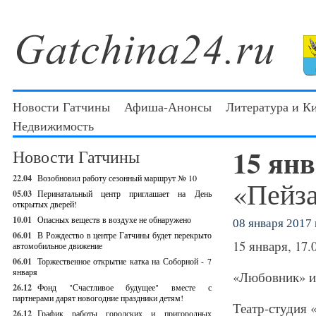
Новости Гатчины
Афиша-Анонсы
Литература и К
Недвижимость
15 ян
Новости Гатчины
22.04
Возобновил работу сезонный маршрут № 10
«Пейза
05.03
Перинатальный центр приглашает на День
открытых дверей!
10.01
Опасных веществ в воздухе не обнаружено
08 января 2017 г
06.01
В Рождество в центре Гатчины будет перекрыто
15 января, 17.
автомобильное движение
06.01
Торжественное открытие катка на Соборной - 7
января
«Любовник» и 
26.12
Фонд "Счастливое будущее" вместе с
партнерами дарят новогодние праздники детям!
Театр-студия 
26.12
График работы городских и пригородных