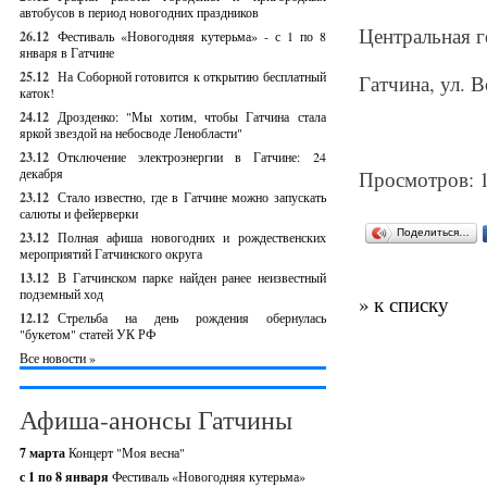
автобусов в период новогодних праздников
Центральная г
26.12
Фестиваль «Новогодняя кутерьма» - с 1 по 8
января в Гатчине
25.12
На Соборной готовится к открытию бесплатный
Гатчина, ул. В
каток!
24.12
Дрозденко: "Мы хотим, чтобы Гатчина стала
яркой звездой на небосводе Ленобласти"
23.12
Отключение электроэнергии в Гатчине: 24
декабря
Просмотров: 
23.12
Стало известно, где в Гатчине можно запускать
салюты и фейерверки
Поделиться…
23.12
Полная афиша новогодних и рождественских
мероприятий Гатчинского округа
13.12
В Гатчинском парке найден ранее неизвестный
подземный ход
» к списку
12.12
Стрельба на день рождения обернулась
"букетом" статей УК РФ
Все новости »
Афиша-анонсы Гатчины
7 марта
Концерт "Моя весна"
с 1 по 8 января
Фестиваль «Новогодняя кутерьма»