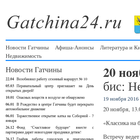
Новости Гатчины
Афиша-Анонсы
Литература и К
Недвижимость
20 но
Новости Гатчины
22.04
Возобновил работу сезонный маршрут № 10
бис: Н
05.03
Перинатальный центр приглашает на День
открытых дверей!
10.01
Опасных веществ в воздухе не обнаружено
19 ноября 2016 
06.01
В Рождество в центре Гатчины будет перекрыто
20 ноября, 13.
автомобильное движение
06.01
Торжественное открытие катка на Соборной - 7
января
«Классика на 
26.12
Фонд "Счастливое будущее" вместе с
партнерами дарят новогодние праздники детям!
Встречу ведет
26.12
График работы городских и пригородных