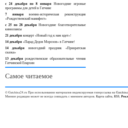
с 24 декабря по 8 января
Новогодние игровые
программы для детей в Гатчине
7 января
военно-историческая реконструкция
«Рождественский манифест»
c 25 по 28 декабря
Новогодние благотворительные
киносеансы
21 декабря
концерт «Новый год к нам идет»!
14 декабря
«Парад Дедов Морозов» в Гатчине!
14 декабря
новогодний праздник «Приоратская
сказка»
13 декабря
рождественские образовательные чтения
Гатчинской Епархии
Самое читаемое
© Gatchina24.ru При использовании материалов индексируемая гиперссылка на
Gatchina
Мнение редакции может не всегда совпадать с мнением авторов.
Карта сайта
,
RSS
,
Рек