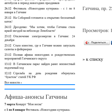
автобусов в период новогодних праздников
Гатчина, пр. 2
26.12
Фестиваль «Новогодняя кутерьма» - с 1 по 8
января в Гатчине
25.12
На Соборной готовится к открытию бесплатный
каток!
24.12
Дрозденко: "Мы хотим, чтобы Гатчина стала
Просмотров: 
яркой звездой на небосводе Ленобласти"
23.12
Отключение электроэнергии в Гатчине: 24
декабря
Поделиться…
23.12
Стало известно, где в Гатчине можно запускать
салюты и фейерверки
23.12
Полная афиша новогодних и рождественских
» к списку
мероприятий Гатчинского округа
13.12
В Гатчинском парке найден ранее неизвестный
подземный ход
12.12
Стрельба на день рождения обернулась
"букетом" статей УК РФ
Все новости »
Афиша-анонсы Гатчины
7 марта
Концерт "Моя весна"
с 1 по 8 января
Фестиваль «Новогодняя кутерьма»