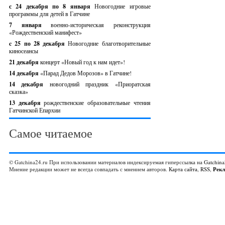
с 24 декабря по 8 января
Новогодние игровые
программы для детей в Гатчине
7 января
военно-историческая реконструкция
«Рождественский манифест»
c 25 по 28 декабря
Новогодние благотворительные
киносеансы
21 декабря
концерт «Новый год к нам идет»!
14 декабря
«Парад Дедов Морозов» в Гатчине!
14 декабря
новогодний праздник «Приоратская
сказка»
13 декабря
рождественские образовательные чтения
Гатчинской Епархии
Самое читаемое
© Gatchina24.ru При использовании материалов индексируемая гиперссылка на
Gatchina
Мнение редакции может не всегда совпадать с мнением авторов.
Карта сайта
,
RSS
,
Рек