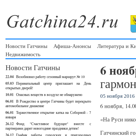
Новости Гатчины
Афиша-Анонсы
Литература и К
Недвижимость
6 ноя
Новости Гатчины
22.04
Возобновил работу сезонный маршрут № 10
гармон
05.03
Перинатальный центр приглашает на День
открытых дверей!
10.01
Опасных веществ в воздухе не обнаружено
05 ноября 2016 
06.01
В Рождество в центре Гатчины будет перекрыто
6 ноября, 14.0
автомобильное движение
06.01
Торжественное открытие катка на Соборной - 7
января
«На Руси нико
26.12
Фонд "Счастливое будущее" вместе с
партнерами дарят новогодние праздники детям!
Гатчинский г
26.12
График работы городских и пригородных