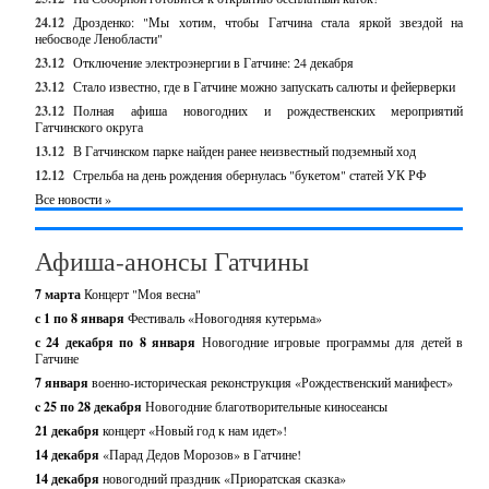
24.12
Дрозденко: "Мы хотим, чтобы Гатчина стала яркой звездой на
небосводе Ленобласти"
23.12
Отключение электроэнергии в Гатчине: 24 декабря
23.12
Стало известно, где в Гатчине можно запускать салюты и фейерверки
23.12
Полная афиша новогодних и рождественских мероприятий
Гатчинского округа
13.12
В Гатчинском парке найден ранее неизвестный подземный ход
12.12
Стрельба на день рождения обернулась "букетом" статей УК РФ
Все новости »
Афиша-анонсы Гатчины
7 марта
Концерт "Моя весна"
с 1 по 8 января
Фестиваль «Новогодняя кутерьма»
с 24 декабря по 8 января
Новогодние игровые программы для детей в
Гатчине
7 января
военно-историческая реконструкция «Рождественский манифест»
c 25 по 28 декабря
Новогодние благотворительные киносеансы
21 декабря
концерт «Новый год к нам идет»!
14 декабря
«Парад Дедов Морозов» в Гатчине!
14 декабря
новогодний праздник «Приоратская сказка»