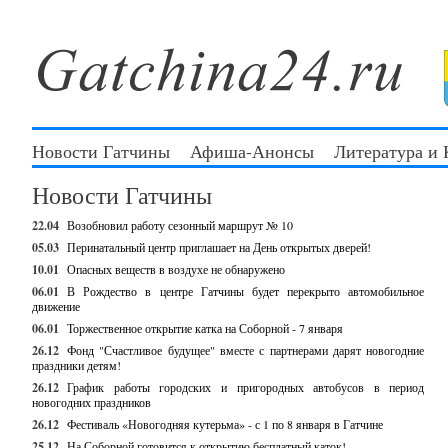
Новости Гатчины
Афиша-Анонсы
Литература и
Новости Гатчины
22.04
Возобновил работу сезонный маршрут № 10
05.03
Перинатальный центр приглашает на День открытых дверей!
10.01
Опасных веществ в воздухе не обнаружено
06.01
В Рождество в центре Гатчины будет перекрыто автомобильное
движение
06.01
Торжественное открытие катка на Соборной - 7 января
26.12
Фонд "Счастливое будущее" вместе с партнерами дарят новогодние
праздники детям!
26.12
График работы городских и пригородных автобусов в период
новогодних праздников
26.12
Фестиваль «Новогодняя кутерьма» - с 1 по 8 января в Гатчине
25.12
На Соборной готовится к открытию бесплатный каток!