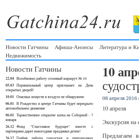
Новости Гатчины
Афиша-Анонсы
Литература и К
Недвижимость
10 ап
Новости Гатчины
22.04
Возобновил работу сезонный маршрут № 10
судост
05.03
Перинатальный центр приглашает на День
открытых дверей!
10.01
Опасных веществ в воздухе не обнаружено
08 апреля 2016 г
06.01
В Рождество в центре Гатчины будет перекрыто
10 апреля
автомобильное движение
06.01
Торжественное открытие катка на Соборной - 7
января
Экскурсия на 
26.12
Фонд "Счастливое будущее" вместе с
партнерами дарят новогодние праздники детям!
Предлагаем 
26.12
График работы городских и пригородных