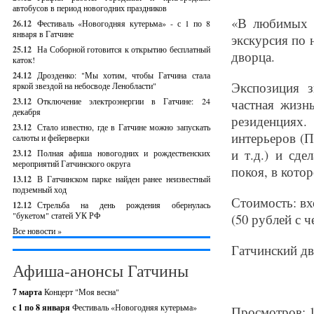
автобусов в период новогодних праздников
«В любимых ц
26.12
Фестиваль «Новогодняя кутерьма» - с 1 по 8
января в Гатчине
экскурсия по 
25.12
На Соборной готовится к открытию бесплатный
дворца.
каток!
24.12
Дрозденко: "Мы хотим, чтобы Гатчина стала
Экспозиция з
яркой звездой на небосводе Ленобласти"
23.12
Отключение электроэнергии в Гатчине: 24
частная жизн
декабря
резиденциях
23.12
Стало известно, где в Гатчине можно запускать
интерьеров (П
салюты и фейерверки
и т.д.) и сд
23.12
Полная афиша новогодних и рождественских
мероприятий Гатчинского округа
покоя, в кото
13.12
В Гатчинском парке найден ранее неизвестный
подземный ход
Стоимость: вх
12.12
Стрельба на день рождения обернулась
"букетом" статей УК РФ
(50 рублей с ч
Все новости »
Гатчинский дв
Афиша-анонсы Гатчины
7 марта
Концерт "Моя весна"
с 1 по 8 января
Фестиваль «Новогодняя кутерьма»
Просмотров: 