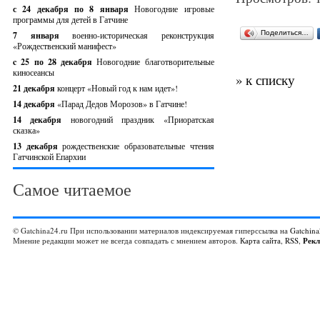
с 24 декабря по 8 января
Новогодние игровые
программы для детей в Гатчине
Поделиться…
7 января
военно-историческая реконструкция
«Рождественский манифест»
c 25 по 28 декабря
Новогодние благотворительные
киносеансы
» к списку
21 декабря
концерт «Новый год к нам идет»!
14 декабря
«Парад Дедов Морозов» в Гатчине!
14 декабря
новогодний праздник «Приоратская
сказка»
13 декабря
рождественские образовательные чтения
Гатчинской Епархии
Самое читаемое
© Gatchina24.ru При использовании материалов индексируемая гиперссылка на
Gatchina
Мнение редакции может не всегда совпадать с мнением авторов.
Карта сайта
,
RSS
,
Рек