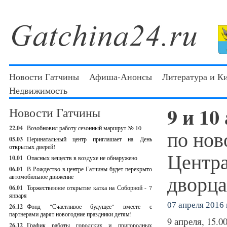
Новости Гатчины
Афиша-Анонсы
Литература и К
Недвижимость
9 и 10
Новости Гатчины
22.04
Возобновил работу сезонный маршрут № 10
по нов
05.03
Перинатальный центр приглашает на День
открытых дверей!
Центра
10.01
Опасных веществ в воздухе не обнаружено
06.01
В Рождество в центре Гатчины будет перекрыто
дворца
автомобильное движение
06.01
Торжественное открытие катка на Соборной - 7
января
07 апреля 2016 г
26.12
Фонд "Счастливое будущее" вместе с
партнерами дарят новогодние праздники детям!
9 апреля, 15.0
26.12
График работы городских и пригородных