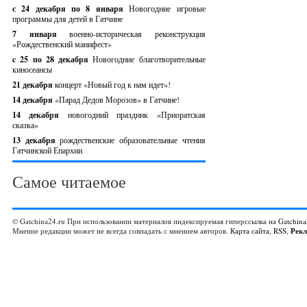
с 24 декабря по 8 января
Новогодние игровые
программы для детей в Гатчине
7 января
военно-историческая реконструкция
«Рождественский манифест»
c 25 по 28 декабря
Новогодние благотворительные
киносеансы
21 декабря
концерт «Новый год к нам идет»!
14 декабря
«Парад Дедов Морозов» в Гатчине!
14 декабря
новогодний праздник «Приоратская
сказка»
13 декабря
рождественские образовательные чтения
Гатчинской Епархии
Самое читаемое
© Gatchina24.ru При использовании материалов индексируемая гиперссылка на
Gatchina
Мнение редакции может не всегда совпадать с мнением авторов.
Карта сайта
,
RSS
,
Рек