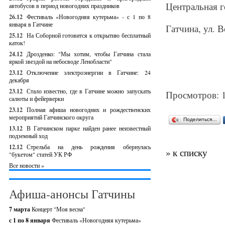
Центральная г
автобусов в период новогодних праздников
26.12
Фестиваль «Новогодняя кутерьма» - с 1 по 8
января в Гатчине
Гатчина, ул. В
25.12
На Соборной готовится к открытию бесплатный
каток!
24.12
Дрозденко: "Мы хотим, чтобы Гатчина стала
яркой звездой на небосводе Ленобласти"
23.12
Отключение электроэнергии в Гатчине: 24
декабря
23.12
Стало известно, где в Гатчине можно запускать
Просмотров: 
салюты и фейерверки
23.12
Полная афиша новогодних и рождественских
мероприятий Гатчинского округа
Поделиться…
13.12
В Гатчинском парке найден ранее неизвестный
подземный ход
12.12
Стрельба на день рождения обернулась
» к списку
"букетом" статей УК РФ
Все новости »
Афиша-анонсы Гатчины
7 марта
Концерт "Моя весна"
с 1 по 8 января
Фестиваль «Новогодняя кутерьма»