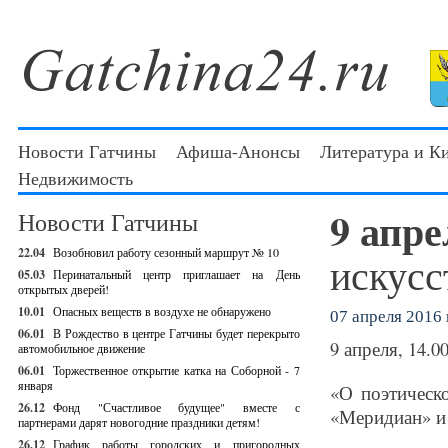
Новости Гатчины
Афиша-Анонсы
Литература и К
Недвижимость
9 апр
Новости Гатчины
22.04
Возобновил работу сезонный маршрут № 10
искусс
05.03
Перинатальный центр приглашает на День
открытых дверей!
10.01
Опасных веществ в воздухе не обнаружено
07 апреля 2016 г
06.01
В Рождество в центре Гатчины будет перекрыто
9 апреля, 14.0
автомобильное движение
06.01
Торжественное открытие катка на Соборной - 7
января
«О поэтическ
26.12
Фонд "Счастливое будущее" вместе с
«Меридиан» и 
партнерами дарят новогодние праздники детям!
26.12
График работы городских и пригородных