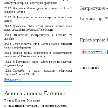
автобусов в период новогодних праздников
Театр-студия 
26.12
Фестиваль «Новогодняя кутерьма» - с 1 по 8
января в Гатчине
25.12
На Соборной готовится к открытию бесплатный
Гатчина, пр. 2
каток!
24.12
Дрозденко: "Мы хотим, чтобы Гатчина стала
яркой звездой на небосводе Ленобласти"
23.12
Отключение электроэнергии в Гатчине: 24
декабря
Просмотров: 
23.12
Стало известно, где в Гатчине можно запускать
салюты и фейерверки
Поделиться…
23.12
Полная афиша новогодних и рождественских
мероприятий Гатчинского округа
13.12
В Гатчинском парке найден ранее неизвестный
подземный ход
» к списку
12.12
Стрельба на день рождения обернулась
"букетом" статей УК РФ
Все новости »
Афиша-анонсы Гатчины
7 марта
Концерт "Моя весна"
с 1 по 8 января
Фестиваль «Новогодняя кутерьма»