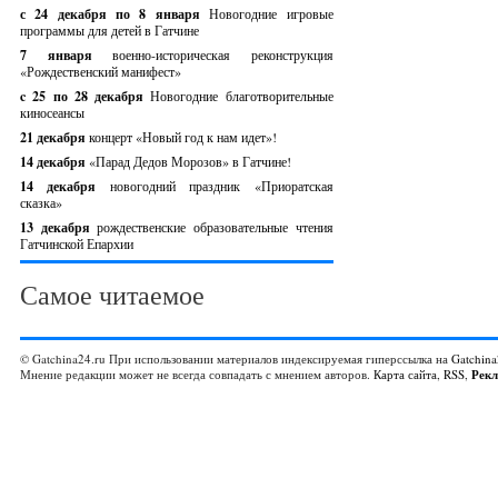
с 24 декабря по 8 января
Новогодние игровые
программы для детей в Гатчине
7 января
военно-историческая реконструкция
«Рождественский манифест»
c 25 по 28 декабря
Новогодние благотворительные
киносеансы
21 декабря
концерт «Новый год к нам идет»!
14 декабря
«Парад Дедов Морозов» в Гатчине!
14 декабря
новогодний праздник «Приоратская
сказка»
13 декабря
рождественские образовательные чтения
Гатчинской Епархии
Самое читаемое
© Gatchina24.ru При использовании материалов индексируемая гиперссылка на
Gatchina
Мнение редакции может не всегда совпадать с мнением авторов.
Карта сайта
,
RSS
,
Рек