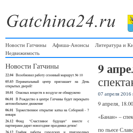
Новости Гатчины
Афиша-Анонсы
Литература и К
Недвижимость
9 апр
Новости Гатчины
22.04
Возобновил работу сезонный маршрут № 10
спекта
05.03
Перинатальный центр приглашает на День
открытых дверей!
10.01
Опасных веществ в воздухе не обнаружено
07 апреля 2016 г
06.01
В Рождество в центре Гатчины будет перекрыто
9 апреля, 18.0
автомобильное движение
06.01
Торжественное открытие катка на Соборной - 7
января
«Банан» – спе
26.12
Фонд "Счастливое будущее" вместе с
партнерами дарят новогодние праздники детям!
по пьесе Сла
26.12
График работы городских и пригородных