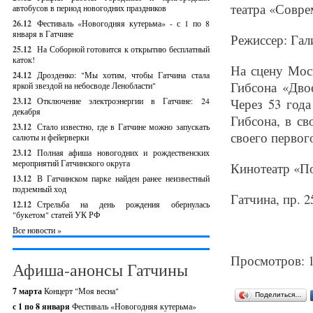
театра «Совре
автобусов в период новогодних праздников
26.12
Фестиваль «Новогодняя кутерьма» - с 1 по 8
января в Гатчине
Режиссер: Гал
25.12
На Соборной готовится к открытию бесплатный
каток!
На сцену Мос
24.12
Дрозденко: "Мы хотим, чтобы Гатчина стала
Гибсона «Двое
яркой звездой на небосводе Ленобласти"
23.12
Отключение электроэнергии в Гатчине: 24
Через 53 год
декабря
Гибсона, в с
23.12
Стало известно, где в Гатчине можно запускать
своего первого
салюты и фейерверки
23.12
Полная афиша новогодних и рождественских
мероприятий Гатчинского округа
Кинотеатр «П
13.12
В Гатчинском парке найден ранее неизвестный
подземный ход
Гатчина, пр. 2
12.12
Стрельба на день рождения обернулась
"букетом" статей УК РФ
Все новости »
Просмотров: 
Афиша-анонсы Гатчины
7 марта
Концерт "Моя весна"
Поделиться…
с 1 по 8 января
Фестиваль «Новогодняя кутерьма»