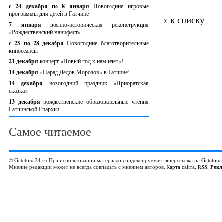
с 24 декабря по 8 января
Новогодние игровые
программы для детей в Гатчине
» к списку
7 января
военно-историческая реконструкция
«Рождественский манифест»
c 25 по 28 декабря
Новогодние благотворительные
киносеансы
21 декабря
концерт «Новый год к нам идет»!
14 декабря
«Парад Дедов Морозов» в Гатчине!
14 декабря
новогодний праздник «Приоратская
сказка»
13 декабря
рождественские образовательные чтения
Гатчинской Епархии
Самое читаемое
© Gatchina24.ru При использовании материалов индексируемая гиперссылка на
Gatchina
Мнение редакции может не всегда совпадать с мнением авторов.
Карта сайта
,
RSS
,
Рек