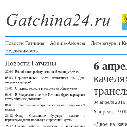
Новости Гатчины
Афиша-Анонсы
Литература и К
Недвижимость
6 апр
Новости Гатчины
22.04
Возобновил работу сезонный маршрут № 10
качел
05.03
Перинатальный центр приглашает на День
открытых дверей!
трансл
10.01
Опасных веществ в воздухе не обнаружено
06.01
В Рождество в центре Гатчины будет перекрыто
автомобильное движение
04 апреля 2016 г
06.01
Торжественное открытие катка на Соборной - 7
января
6 апреля, 19.0
26.12
Фонд "Счастливое будущее" вместе с
партнерами дарят новогодние праздники детям!
«Двое на кач
26.12
График работы городских и пригородных