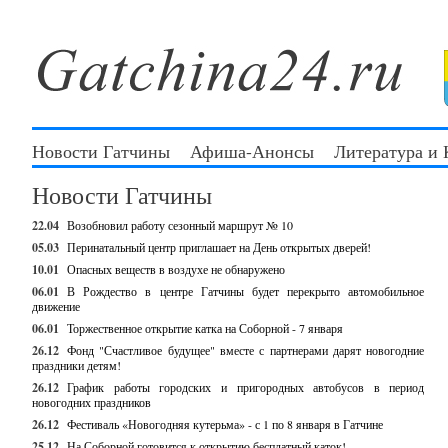
Новости Гатчины
Афиша-Анонсы
Литература и
Новости Гатчины
22.04
Возобновил работу сезонный маршрут № 10
05.03
Перинатальный центр приглашает на День открытых дверей!
10.01
Опасных веществ в воздухе не обнаружено
06.01
В Рождество в центре Гатчины будет перекрыто автомобильное
движение
06.01
Торжественное открытие катка на Соборной - 7 января
26.12
Фонд "Счастливое будущее" вместе с партнерами дарят новогодние
праздники детям!
26.12
График работы городских и пригородных автобусов в период
новогодних праздников
26.12
Фестиваль «Новогодняя кутерьма» - с 1 по 8 января в Гатчине
25.12
На Соборной готовится к открытию бесплатный каток!