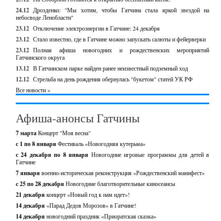
24.12
Дрозденко: "Мы хотим, чтобы Гатчина стала яркой звездой на
небосводе Ленобласти"
23.12
Отключение электроэнергии в Гатчине: 24 декабря
23.12
Стало известно, где в Гатчине можно запускать салюты и фейерверки
23.12
Полная афиша новогодних и рождественских мероприятий
Гатчинского округа
13.12
В Гатчинском парке найден ранее неизвестный подземный ход
12.12
Стрельба на день рождения обернулась "букетом" статей УК РФ
Все новости »
Афиша-анонсы Гатчины
7 марта
Концерт "Моя весна"
с 1 по 8 января
Фестиваль «Новогодняя кутерьма»
с 24 декабря по 8 января
Новогодние игровые программы для детей в
Гатчине
7 января
военно-историческая реконструкция «Рождественский манифест»
c 25 по 28 декабря
Новогодние благотворительные киносеансы
21 декабря
концерт «Новый год к нам идет»!
14 декабря
«Парад Дедов Морозов» в Гатчине!
14 декабря
новогодний праздник «Приоратская сказка»