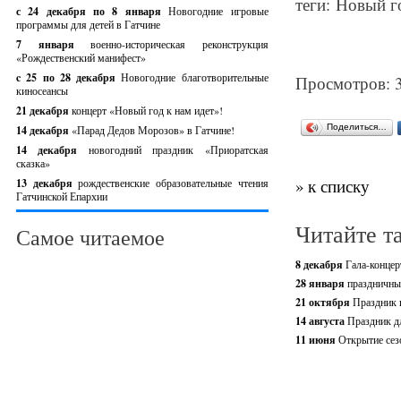
теги: Новый г
с 24 декабря по 8 января
Новогодние игровые
программы для детей в Гатчине
7 января
военно-историческая реконструкция
«Рождественский манифест»
c 25 по 28 декабря
Новогодние благотворительные
Просмотров: 
киносеансы
21 декабря
концерт «Новый год к нам идет»!
Поделиться…
14 декабря
«Парад Дедов Морозов» в Гатчине!
14 декабря
новогодний праздник «Приоратская
сказка»
» к списку
13 декабря
рождественские образовательные чтения
Гатчинской Епархии
Читайте т
Самое читаемое
8 декабря
Гала-концер
28 января
праздничны
21 октября
Праздник 
14 августа
Праздник д
11 июня
Открытие сез