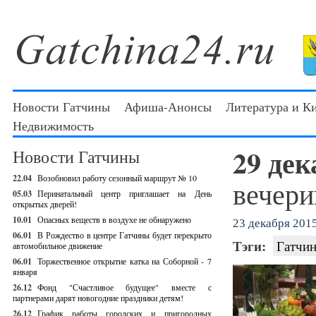
Новости Гатчины
Афиша-Анонсы
Литература и К
Недвижимость
29 де
Новости Гатчины
22.04
Возобновил работу сезонный маршрут № 10
вечери
05.03
Перинатальный центр приглашает на День
открытых дверей!
10.01
Опасных веществ в воздухе не обнаружено
23 декабря 2015
06.01
В Рождество в центре Гатчины будет перекрыто
Тэги:
Гатчин
автомобильное движение
06.01
Торжественное открытие катка на Соборной - 7
января
26.12
Фонд "Счастливое будущее" вместе с
партнерами дарят новогодние праздники детям!
26.12
График работы городских и пригородных