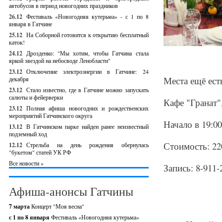
автобусов в период новогодних праздников
26.12
Фестиваль «Новогодняя кутерьма» - с 1 по 8
января в Гатчине
25.12
На Соборной готовится к открытию бесплатный
каток!
24.12
Дрозденко: "Мы хотим, чтобы Гатчина стала
яркой звездой на небосводе Ленобласти"
23.12
Отключение электроэнергии в Гатчине: 24
Места ещё есть
декабря
23.12
Стало известно, где в Гатчине можно запускать
салюты и фейерверки
Кафе "Гранат"
23.12
Полная афиша новогодних и рождественских
мероприятий Гатчинского округа
Начало в 19:00
13.12
В Гатчинском парке найден ранее неизвестный
подземный ход
Стоимость: 22
12.12
Стрельба на день рождения обернулась
"букетом" статей УК РФ
Все новости »
Запись: 8-911
Афиша-анонсы Гатчины
7 марта
Концерт "Моя весна"
с 1 по 8 января
Фестиваль «Новогодняя кутерьма»