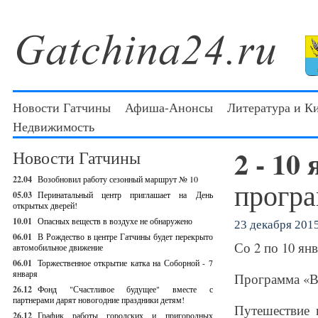
Новости Гатчины
Афиша-Анонсы
Литература и К
Недвижимость
2 - 10
Новости Гатчины
22.04
Возобновил работу сезонный маршрут № 10
програ
05.03
Перинатальный центр приглашает на День
открытых дверей!
10.01
Опасных веществ в воздухе не обнаружено
23 декабря 2015
06.01
В Рождество в центре Гатчины будет перекрыто
Со 2 по 10 янв
автомобильное движение
06.01
Торжественное открытие катка на Соборной - 7
января
Программа «В 
26.12
Фонд "Счастливое будущее" вместе с
партнерами дарят новогодние праздники детям!
Путешествие 
26.12
График работы городских и пригородных