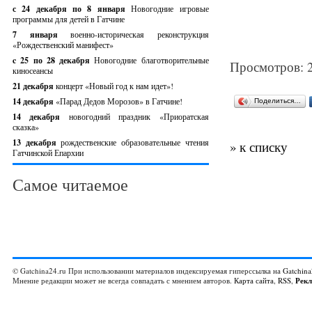
с 24 декабря по 8 января
Новогодние игровые
программы для детей в Гатчине
7 января
военно-историческая реконструкция
«Рождественский манифест»
c 25 по 28 декабря
Новогодние благотворительные
Просмотров: 
киносеансы
21 декабря
концерт «Новый год к нам идет»!
14 декабря
«Парад Дедов Морозов» в Гатчине!
Поделиться…
14 декабря
новогодний праздник «Приоратская
сказка»
13 декабря
рождественские образовательные чтения
» к списку
Гатчинской Епархии
Самое читаемое
© Gatchina24.ru При использовании материалов индексируемая гиперссылка на
Gatchina
Мнение редакции может не всегда совпадать с мнением авторов.
Карта сайта
,
RSS
,
Рек