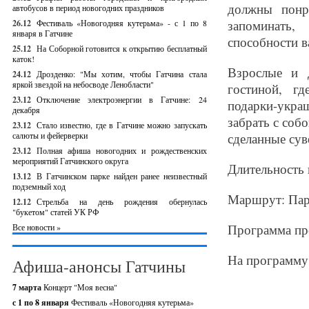
должны понра
автобусов в период новогодних праздников
запоминать,
26.12
Фестиваль «Новогодняя кутерьма» - с 1 по 8
января в Гатчине
способности в
25.12
На Соборной готовится к открытию бесплатный
каток!
Взрослые и 
24.12
Дрозденко: "Мы хотим, чтобы Гатчина стала
яркой звездой на небосводе Ленобласти"
гостиной, г
23.12
Отключение электроэнергии в Гатчине: 24
подарки-укра
декабря
забрать с соб
23.12
Стало известно, где в Гатчине можно запускать
салюты и фейерверки
сделанные сув
23.12
Полная афиша новогодних и рождественских
мероприятий Гатчинского округа
Длительность 
13.12
В Гатчинском парке найден ранее неизвестный
подземный ход
Маршрут: Пар
12.12
Стрельба на день рождения обернулась
"букетом" статей УК РФ
Программа пре
Все новости »
На программу 
Афиша-анонсы Гатчины
7 марта
Концерт "Моя весна"
с 1 по 8 января
Фестиваль «Новогодняя кутерьма»