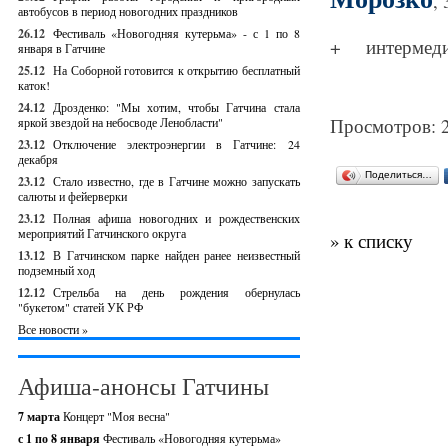
, 
автобусов в период новогодних праздников
26.12
Фестиваль «Новогодняя кутерьма» - с 1 по 8
+
интермеди
января в Гатчине
25.12
На Соборной готовится к открытию бесплатный
каток!
24.12
Дрозденко: "Мы хотим, чтобы Гатчина стала
Просмотров: 
яркой звездой на небосводе Ленобласти"
23.12
Отключение электроэнергии в Гатчине: 24
декабря
Поделиться…
23.12
Стало известно, где в Гатчине можно запускать
салюты и фейерверки
23.12
Полная афиша новогодних и рождественских
мероприятий Гатчинского округа
» к списку
13.12
В Гатчинском парке найден ранее неизвестный
подземный ход
12.12
Стрельба на день рождения обернулась
"букетом" статей УК РФ
Все новости »
Афиша-анонсы Гатчины
7 марта
Концерт "Моя весна"
с 1 по 8 января
Фестиваль «Новогодняя кутерьма»