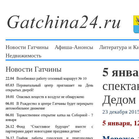
Новости Гатчины
Афиша-Анонсы
Литература и К
Недвижимость
5 янв
Новости Гатчины
22.04
Возобновил работу сезонный маршрут № 10
спекта
05.03
Перинатальный центр приглашает на День
открытых дверей!
Дедом
10.01
Опасных веществ в воздухе не обнаружено
06.01
В Рождество в центре Гатчины будет перекрыто
автомобильное движение
23 декабря 2015
06.01
Торжественное открытие катка на Соборной - 7
января
5 января, 1
26.12
Фонд "Счастливое будущее" вместе с
партнерами дарят новогодние праздники детям!
Морозко
26.12
График работы городских и пригородных