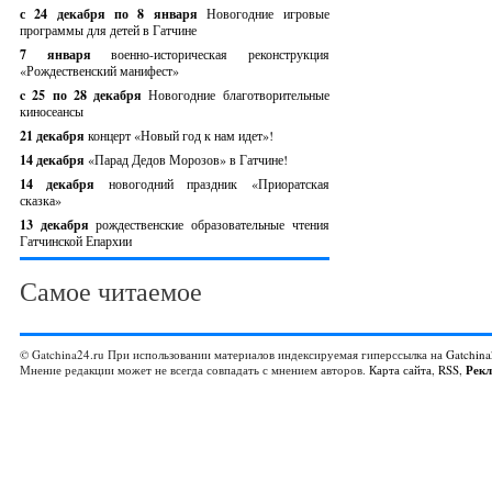
с 24 декабря по 8 января
Новогодние игровые
программы для детей в Гатчине
7 января
военно-историческая реконструкция
«Рождественский манифест»
c 25 по 28 декабря
Новогодние благотворительные
киносеансы
21 декабря
концерт «Новый год к нам идет»!
14 декабря
«Парад Дедов Морозов» в Гатчине!
14 декабря
новогодний праздник «Приоратская
сказка»
13 декабря
рождественские образовательные чтения
Гатчинской Епархии
Самое читаемое
© Gatchina24.ru При использовании материалов индексируемая гиперссылка на
Gatchina
Мнение редакции может не всегда совпадать с мнением авторов.
Карта сайта
,
RSS
,
Рек