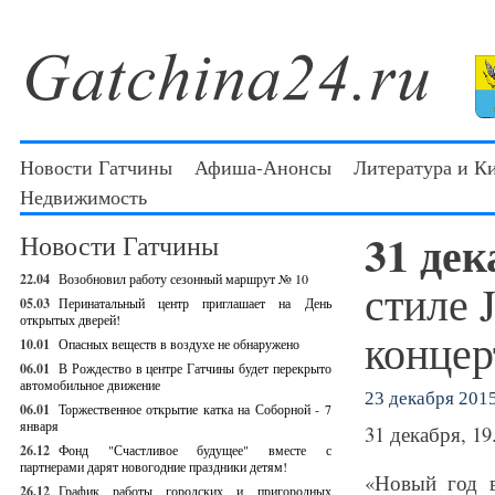
Новости Гатчины
Афиша-Анонсы
Литература и К
Недвижимость
31 де
Новости Гатчины
22.04
Возобновил работу сезонный маршрут № 10
стиле 
05.03
Перинатальный центр приглашает на День
открытых дверей!
концер
10.01
Опасных веществ в воздухе не обнаружено
06.01
В Рождество в центре Гатчины будет перекрыто
автомобильное движение
23 декабря 2015
06.01
Торжественное открытие катка на Соборной - 7
января
31 декабря, 19
26.12
Фонд "Счастливое будущее" вместе с
партнерами дарят новогодние праздники детям!
«Новый год в
26.12
График работы городских и пригородных