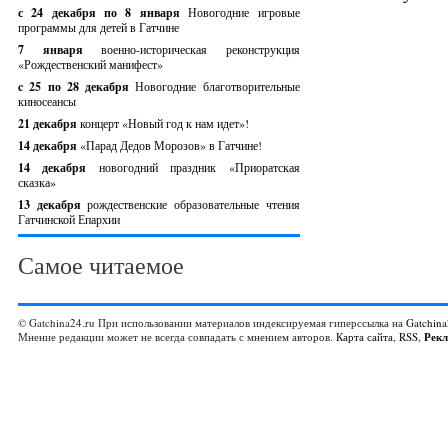
с 24 декабря по 8 января
Новогодние игровые
программы для детей в Гатчине
7 января
военно-историческая реконструкция
«Рождественский манифест»
c 25 по 28 декабря
Новогодние благотворительные
киносеансы
21 декабря
концерт «Новый год к нам идет»!
14 декабря
«Парад Дедов Морозов» в Гатчине!
14 декабря
новогодний праздник «Приоратская
сказка»
13 декабря
рождественские образовательные чтения
Гатчинской Епархии
Самое читаемое
© Gatchina24.ru При использовании материалов индексируемая гиперссылка на
Gatchina
Мнение редакции может не всегда совпадать с мнением авторов.
Карта сайта
,
RSS
,
Рек