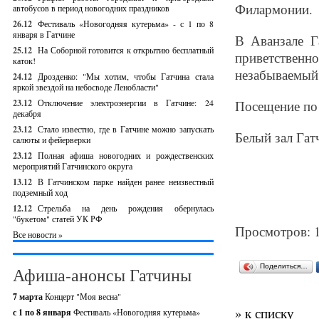
Филармонии.
автобусов в период новогодних праздников
26.12
Фестиваль «Новогодняя кутерьма» - с 1 по 8
января в Гатчине
В Аванзале Г
25.12
На Соборной готовится к открытию бесплатный
приветствен
каток!
незабываемый 
24.12
Дрозденко: "Мы хотим, чтобы Гатчина стала
яркой звездой на небосводе Ленобласти"
23.12
Отключение электроэнергии в Гатчине: 24
Посещение по 
декабря
23.12
Стало известно, где в Гатчине можно запускать
Белый зал Гат
салюты и фейерверки
23.12
Полная афиша новогодних и рождественских
мероприятий Гатчинского округа
13.12
В Гатчинском парке найден ранее неизвестный
подземный ход
12.12
Стрельба на день рождения обернулась
"букетом" статей УК РФ
Просмотров: 
Все новости »
Поделиться…
Афиша-анонсы Гатчины
7 марта
Концерт "Моя весна"
» к списку
с 1 по 8 января
Фестиваль «Новогодняя кутерьма»