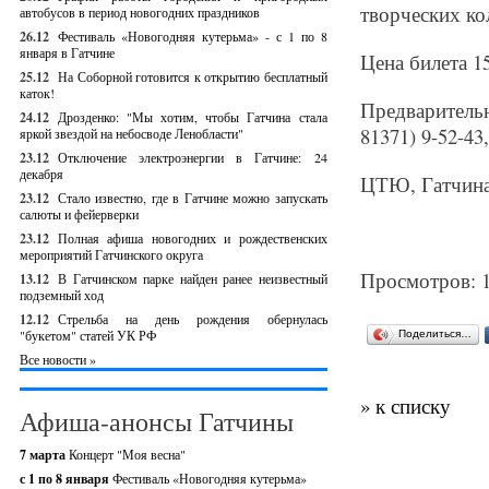
творческих к
автобусов в период новогодних праздников
26.12
Фестиваль «Новогодняя кутерьма» - с 1 по 8
января в Гатчине
Цена билета 1
25.12
На Соборной готовится к открытию бесплатный
каток!
Предваритель
24.12
Дрозденко: "Мы хотим, чтобы Гатчина стала
81371) 9-52-43,
яркой звездой на небосводе Ленобласти"
23.12
Отключение электроэнергии в Гатчине: 24
декабря
ЦТЮ, Гатчина
23.12
Стало известно, где в Гатчине можно запускать
салюты и фейерверки
23.12
Полная афиша новогодних и рождественских
мероприятий Гатчинского округа
Просмотров: 
13.12
В Гатчинском парке найден ранее неизвестный
подземный ход
12.12
Стрельба на день рождения обернулась
"букетом" статей УК РФ
Поделиться…
Все новости »
» к списку
Афиша-анонсы Гатчины
7 марта
Концерт "Моя весна"
с 1 по 8 января
Фестиваль «Новогодняя кутерьма»