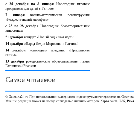
с 24 декабря по 8 января
Новогодние игровые
программы для детей в Гатчине
7 января
военно-историческая реконструкция
«Рождественский манифест»
c 25 по 28 декабря
Новогодние благотворительные
киносеансы
21 декабря
концерт «Новый год к нам идет»!
14 декабря
«Парад Дедов Морозов» в Гатчине!
14 декабря
новогодний праздник «Приоратская
сказка»
13 декабря
рождественские образовательные чтения
Гатчинской Епархии
Самое читаемое
© Gatchina24.ru При использовании материалов индексируемая гиперссылка на
Gatchina
Мнение редакции может не всегда совпадать с мнением авторов.
Карта сайта
,
RSS
,
Рек