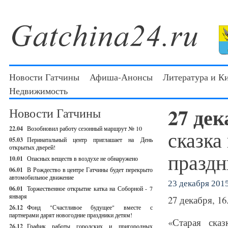
Новости Гатчины
Афиша-Анонсы
Литература и К
Недвижимость
27 де
Новости Гатчины
22.04
Возобновил работу сезонный маршрут № 10
сказка
05.03
Перинатальный центр приглашает на День
открытых дверей!
праздн
10.01
Опасных веществ в воздухе не обнаружено
06.01
В Рождество в центре Гатчины будет перекрыто
автомобильное движение
23 декабря 2015
06.01
Торжественное открытие катка на Соборной - 7
января
27 декабря, 16
26.12
Фонд "Счастливое будущее" вместе с
партнерами дарят новогодние праздники детям!
«Старая ска
26.12
График работы городских и пригородных