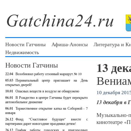
Новости Гатчины
Афиша-Анонсы
Литература и К
Недвижимость
13 де
Новости Гатчины
22.04
Возобновил работу сезонный маршрут № 10
Вениа
05.03
Перинатальный центр приглашает на День
открытых дверей!
10.01
Опасных веществ в воздухе не обнаружено
10 декабря 2015
06.01
В Рождество в центре Гатчины будет перекрыто
13 декабря в
автомобильное движение
06.01
Торжественное открытие катка на Соборной - 7
января
Музыкально-п
26.12
Фонд "Счастливое будущее" вместе с
кинотеатре «П
партнерами дарят новогодние праздники детям!
26.12
График работы городских и пригородных