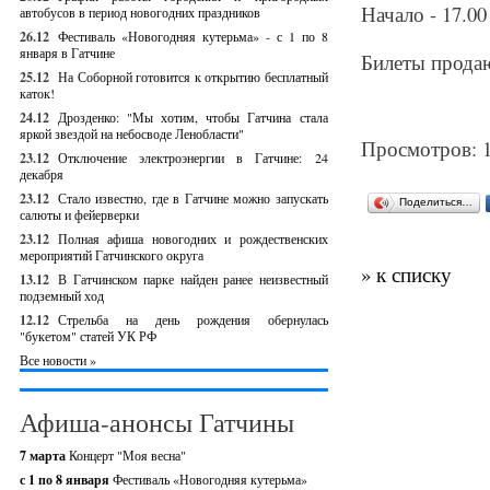
Начало - 17.00
автобусов в период новогодних праздников
26.12
Фестиваль «Новогодняя кутерьма» - с 1 по 8
января в Гатчине
Билеты продаю
25.12
На Соборной готовится к открытию бесплатный
каток!
24.12
Дрозденко: "Мы хотим, чтобы Гатчина стала
яркой звездой на небосводе Ленобласти"
Просмотров: 
23.12
Отключение электроэнергии в Гатчине: 24
декабря
23.12
Стало известно, где в Гатчине можно запускать
Поделиться…
салюты и фейерверки
23.12
Полная афиша новогодних и рождественских
мероприятий Гатчинского округа
» к списку
13.12
В Гатчинском парке найден ранее неизвестный
подземный ход
12.12
Стрельба на день рождения обернулась
"букетом" статей УК РФ
Все новости »
Афиша-анонсы Гатчины
7 марта
Концерт "Моя весна"
с 1 по 8 января
Фестиваль «Новогодняя кутерьма»