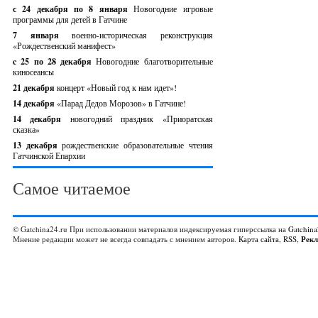
с 24 декабря по 8 января
Новогодние игровые
программы для детей в Гатчине
7 января
военно-историческая реконструкция
«Рождественский манифест»
c 25 по 28 декабря
Новогодние благотворительные
киносеансы
21 декабря
концерт «Новый год к нам идет»!
14 декабря
«Парад Дедов Морозов» в Гатчине!
14 декабря
новогодний праздник «Приоратская
сказка»
13 декабря
рождественские образовательные чтения
Гатчинской Епархии
Самое читаемое
© Gatchina24.ru При использовании материалов индексируемая гиперссылка на
Gatchina
Мнение редакции может не всегда совпадать с мнением авторов.
Карта сайта
,
RSS
,
Рек