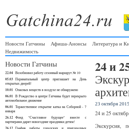
Новости Гатчины
Афиша-Анонсы
Литература и К
Недвижимость
24 и 2
Новости Гатчины
22.04
Возобновил работу сезонный маршрут № 10
Экскур
05.03
Перинатальный центр приглашает на День
открытых дверей!
архите
10.01
Опасных веществ в воздухе не обнаружено
06.01
В Рождество в центре Гатчины будет перекрыто
автомобильное движение
23 октября 2015 
06.01
Торжественное открытие катка на Соборной - 7
января
24 и 25 октябр
26.12
Фонд "Счастливое будущее" вместе с
партнерами дарят новогодние праздники детям!
Экскурсия, 
26.12
График работы городских и пригородных