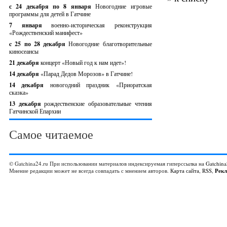
с 24 декабря по 8 января
Новогодние игровые
программы для детей в Гатчине
7 января
военно-историческая реконструкция
«Рождественский манифест»
c 25 по 28 декабря
Новогодние благотворительные
киносеансы
21 декабря
концерт «Новый год к нам идет»!
14 декабря
«Парад Дедов Морозов» в Гатчине!
14 декабря
новогодний праздник «Приоратская
сказка»
13 декабря
рождественские образовательные чтения
Гатчинской Епархии
Самое читаемое
© Gatchina24.ru При использовании материалов индексируемая гиперссылка на
Gatchina
Мнение редакции может не всегда совпадать с мнением авторов.
Карта сайта
,
RSS
,
Рек