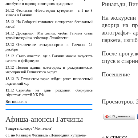
Ринальди, Ви
автобусов в период новогодних праздников
26.12
Фестиваль «Новогодняя кутерьма» - с 1 по 8
января в Гатчине
На экскурсии 
25.12
На Соборной готовится к открытию бесплатный
дворца на пр
каток!
автографы» а
24.12
Дрозденко: "Мы хотим, чтобы Гатчина стала
яркой звездой на небосводе Ленобласти"
паркета, изгиб
23.12
Отключение электроэнергии в Гатчине: 24
декабря
После прогулк
23.12
Стало известно, где в Гатчине можно запускать
спуск в стари
салюты и фейерверки
23.12
Полная афиша новогодних и рождественских
мероприятий Гатчинского округа
Посещение — 
13.12
В Гатчинском парке найден ранее неизвестный
подземный ход
12.12
Стрельба на день рождения обернулась
"букетом" статей УК РФ
Просмотров: 
Все новости »
Афиша-анонсы Гатчины
Поделиться…
7 марта
Концерт "Моя весна"
с 1 по 8 января
Фестиваль «Новогодняя кутерьма»
» к списку