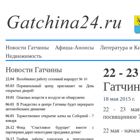
Новости Гатчины
Афиша-Анонсы
Литература и К
Недвижимость
22 - 2
Новости Гатчины
22.04
Возобновил работу сезонный маршрут № 10
Гатчин
05.03
Перинатальный центр приглашает на День
открытых дверей!
10.01
Опасных веществ в воздухе не обнаружено
18 мая 2015 г.
06.01
В Рождество в центре Гатчины будет перекрыто
22 - 23 мая
автомобильное движение
посвященное 7
06.01
Торжественное открытие катка на Соборной - 7
января
26.12
Фонд "Счастливое будущее" вместе с
22 мая - начал
партнерами дарят новогодние праздники детям!
26.12
График работы городских и пригородных