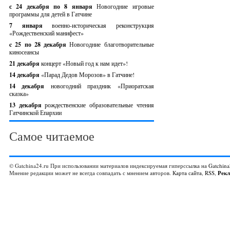
с 24 декабря по 8 января
Новогодние игровые
программы для детей в Гатчине
7 января
военно-историческая реконструкция
«Рождественский манифест»
c 25 по 28 декабря
Новогодние благотворительные
киносеансы
21 декабря
концерт «Новый год к нам идет»!
14 декабря
«Парад Дедов Морозов» в Гатчине!
14 декабря
новогодний праздник «Приоратская
сказка»
13 декабря
рождественские образовательные чтения
Гатчинской Епархии
Самое читаемое
© Gatchina24.ru При использовании материалов индексируемая гиперссылка на
Gatchina
Мнение редакции может не всегда совпадать с мнением авторов.
Карта сайта
,
RSS
,
Рек