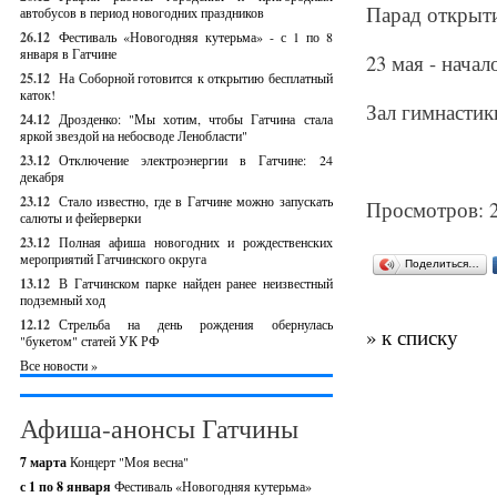
Парад открыти
автобусов в период новогодних праздников
26.12
Фестиваль «Новогодняя кутерьма» - с 1 по 8
января в Гатчине
23 мая - начал
25.12
На Соборной готовится к открытию бесплатный
каток!
Зал гимнасти
24.12
Дрозденко: "Мы хотим, чтобы Гатчина стала
яркой звездой на небосводе Ленобласти"
23.12
Отключение электроэнергии в Гатчине: 24
декабря
23.12
Стало известно, где в Гатчине можно запускать
Просмотров: 
салюты и фейерверки
23.12
Полная афиша новогодних и рождественских
мероприятий Гатчинского округа
Поделиться…
13.12
В Гатчинском парке найден ранее неизвестный
подземный ход
12.12
Стрельба на день рождения обернулась
» к списку
"букетом" статей УК РФ
Все новости »
Афиша-анонсы Гатчины
7 марта
Концерт "Моя весна"
с 1 по 8 января
Фестиваль «Новогодняя кутерьма»