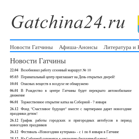
Новости Гатчины
Афиша-Анонсы
Литература и
Новости Гатчины
22.04
Возобновил работу сезонный маршрут № 10
05.03
Перинатальный центр приглашает на День открытых дверей!
10.01
Опасных веществ в воздухе не обнаружено
06.01
В Рождество в центре Гатчины будет перекрыто автомобильное
движение
06.01
Торжественное открытие катка на Соборной - 7 января
26.12
Фонд "Счастливое будущее" вместе с партнерами дарят новогодние
праздники детям!
26.12
График работы городских и пригородных автобусов в период
новогодних праздников
26.12
Фестиваль «Новогодняя кутерьма» - с 1 по 8 января в Гатчине
25.12
На Соборной готовится к открытию бесплатный каток!