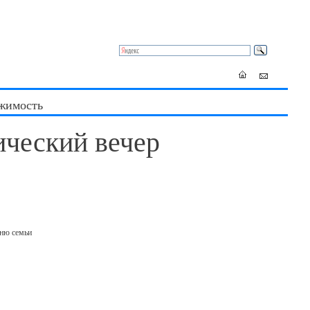
жимость
ческий вечер
ню семьи