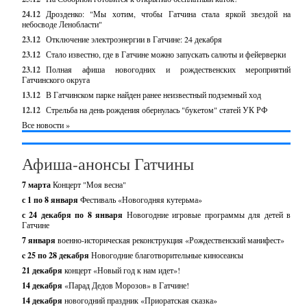
24.12
Дрозденко: "Мы хотим, чтобы Гатчина стала яркой звездой на
небосводе Ленобласти"
23.12
Отключение электроэнергии в Гатчине: 24 декабря
23.12
Стало известно, где в Гатчине можно запускать салюты и фейерверки
23.12
Полная афиша новогодних и рождественских мероприятий
Гатчинского округа
13.12
В Гатчинском парке найден ранее неизвестный подземный ход
12.12
Стрельба на день рождения обернулась "букетом" статей УК РФ
Все новости »
Афиша-анонсы Гатчины
7 марта
Концерт "Моя весна"
с 1 по 8 января
Фестиваль «Новогодняя кутерьма»
с 24 декабря по 8 января
Новогодние игровые программы для детей в
Гатчине
7 января
военно-историческая реконструкция «Рождественский манифест»
c 25 по 28 декабря
Новогодние благотворительные киносеансы
21 декабря
концерт «Новый год к нам идет»!
14 декабря
«Парад Дедов Морозов» в Гатчине!
14 декабря
новогодний праздник «Приоратская сказка»